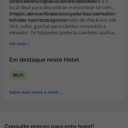
condicionado regulável individualmente.
local e internacional. O bar do restaurante é o
topatlantico@topatlantico.com
local ideal para descontrair e encontrar-se com
amigos, apresentando uma gama fascinante de
O hotel oferece 45 quartos modernos, um hall de
bebidas e petiscos ligeiros.
entrada com recepção e serviço de check-out sob
24 h, cofre, guichet para câmbio monetário e
elevador. Os hóspedes poderão também usufruir
do salão de cabeleireiro, do restaurante, de
Ver mais
acesso à Internet sem fios e dos serviços de
quartos e de lavandaria.
Em destaque neste Hotel
Wi-Fi
Saber mais sobre o Hotel
Consulte preços para este hotel!