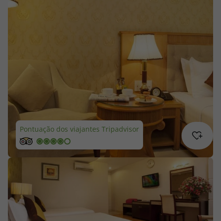
Cruzeiros
Promoções
Especialistas
Cheque Viagem
Rede de Lojas
Pontuação dos viajantes Tripadvisor
Blog TopViagens
Área de Cliente