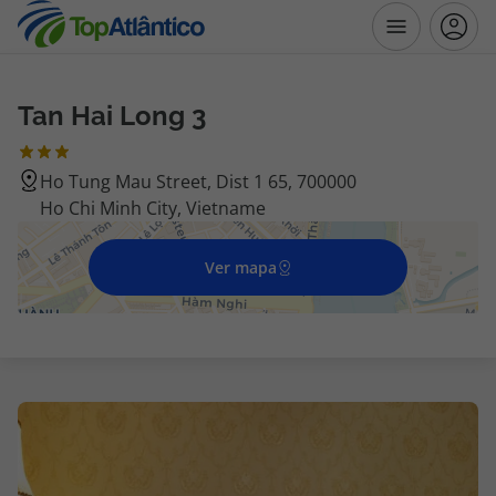
Tan Hai Long 3
Destinos
Ho Tung Mau Street, Dist 1 65, 700000
Voos
Ho Chi Minh City, Vietname
Hotéis
Ver mapa
Voos + Hotel
Pacotes de Férias
Disneyland ® Paris
Escapadinhas