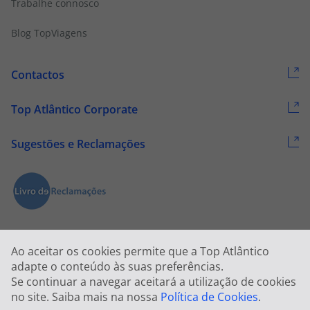
Trabalhe connosco
Blog TopViagens
Contactos
Top Atlântico Corporate
Sugestões e Reclamações
Ao aceitar os cookies permite que a Top Atlântico
adapte o conteúdo às suas preferências.
Se continuar a navegar aceitará a utilização de cookies
2026 © Todos os direitos reservados:
Top Atlântico, Viagens e Turismo
no site. Saiba mais na nossa
Política de Cookies
.
S.A. – RNAVT 1833