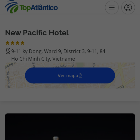
New Pacific Hotel
Destinos
9-11 ky Dong, Ward 9, District 3, 9-11, 84
Voos
Ho Chi Minh City, Vietname
Hotéis
Ver mapa
Voos + Hotel
Pacotes de Férias
Disneyland ® Paris
Escapadinhas