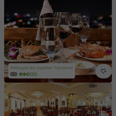
Cruzeiros
Promoções
Especialistas
Cheque Viagem
Rede de Lojas
Pontuação dos viajantes Tripadvisor
Blog TopViagens
Área de Cliente