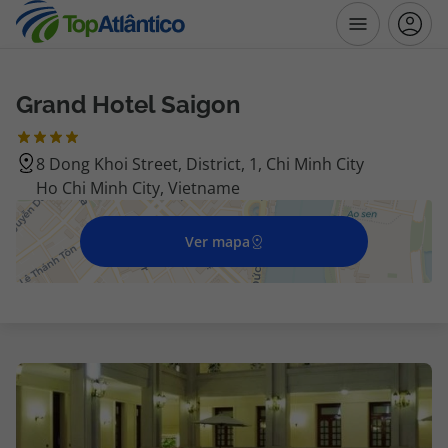
Grand Hotel Saigon
Destinos
8 Dong Khoi Street, District, 1, Chi Minh City
Voos
Ho Chi Minh City, Vietname
Hotéis
Ver mapa
Voos + Hotel
Pacotes de Férias
Disneyland ® Paris
Escapadinhas