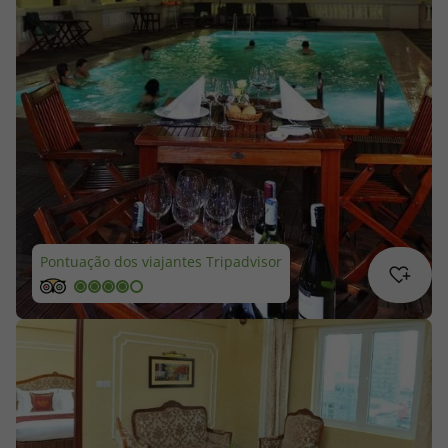
Cruzeiros
Promoções
Especialistas
Cheque Viagem
Rede de Lojas
Pontuação dos viajantes Tripadvisor
Blog TopViagens
Área de Cliente