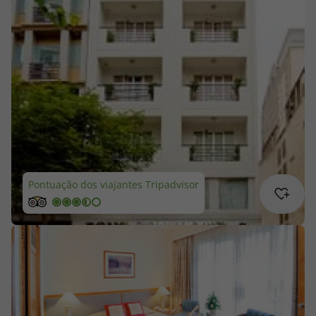
Cruzeiros
Promoções
Especialistas
Cheque Viagem
Rede de Lojas
Pontuação dos viajantes Tripadvisor
Blog TopViagens
Área de Cliente