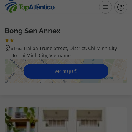
Bong Sen Annex
Destinos
61-63 Hai ba Trung Street, District, Chi Minh City
Voos
Ho Chi Minh City, Vietname
Hotéis
Ver mapa
Voos + Hotel
Pacotes de Férias
Disneyland ® Paris
Escapadinhas