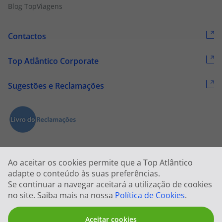
Blog TopViagens
Contactos
Top Atlântico Corporate
Sugestões e Reclamações
Ao aceitar os cookies permite que a Top Atlântico
adapte o conteúdo às suas preferências.
Se continuar a navegar aceitará a utilização de cookies
2026 © Todos os direitos reservados:
Top Atlântico, Viagens e Turismo
no site. Saiba mais na nossa
Política de Cookies
.
S.A. – RNAVT 1833
Aceitar cookies