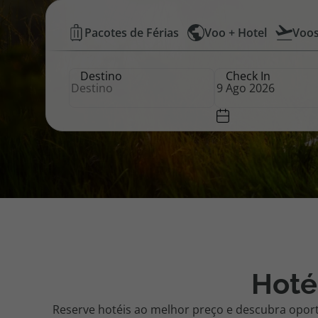
Hotéis
Pacotes de Férias
Voo + Hotel
Voo
Pacotes de Férias
Cheque V
Baratos
Destino
Check In
|
Disneyland ® Paris
Blog TopV
Top
Atlântico
Hoté
Reserve hotéis ao melhor preço e descubra opor