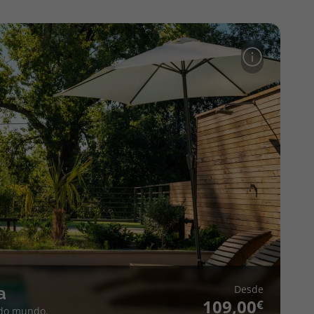
Desde
a
109,00
 do mundo.