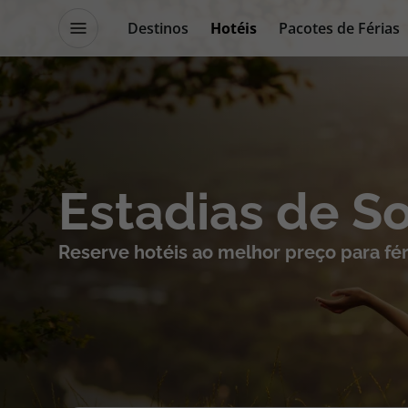
Destinos
Hotéis
Pacotes de Férias
Promoções
Blog TopViagens
Destinos
Escapadi
Estadias de S
Voos
Cruzeiros
Reserve hotéis ao melhor preço para fér
Hotéis
Promoçõe
Voos + Hotel
Especialis