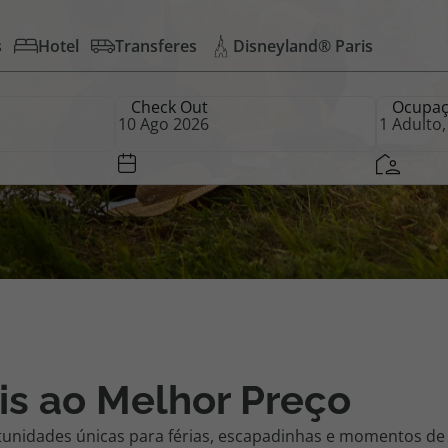
s
Hotel
Transferes
Disneyland® Paris
iagem
Check Out
Ocupa
iagens
is ao Melhor Preço
tunidades únicas para férias, escapadinhas e momentos de