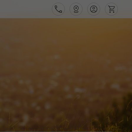
Área de Cliente
Agências
Contactos
Apoio ao cliente em Portugal
218 925 471
Apoio ao cliente no Estrangeiro