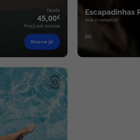
Desde
Escapadinhas 
45,00
Viva o romance!
Preço por pessoa
Reserve Já!