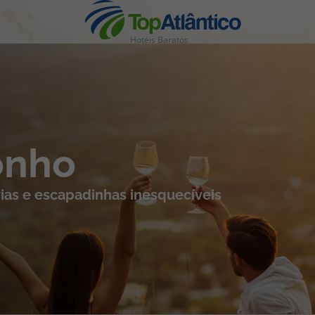
Hotéis Baratos
nhas
onho
ias e escapadinhas inesquecíveis
s
tas