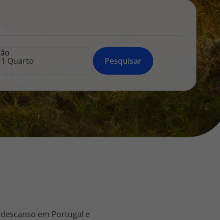
218 925 471
A sua agência de viagens Top Atlântico tem a preocupação de
estar sempre mais perto de si, para maior comodidade e total
facilidade na marcação das suas viagens, tem ainda ao seu
ção
dispor o nosso call center a funcionar todos os dias úteis das
Pesquisar
10:00 às 20:00 e Sábado das 10:00 às 14:00.
 descanso em Portugal e