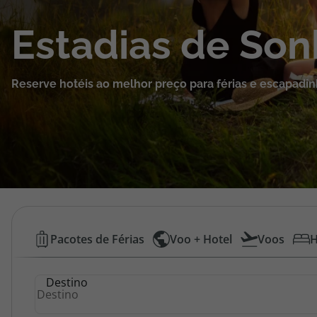
Cruzeiros
Estadias de So
Promoções
Reserve hotéis ao melhor preço para férias e escapadin
Especialistas
Cheque Viagem
Rede de Lojas
Blog TopViagens
Hotéis
Pacotes de Férias
Voo + Hotel
Voos
H
Baratos
Área de Cliente
Destino
|