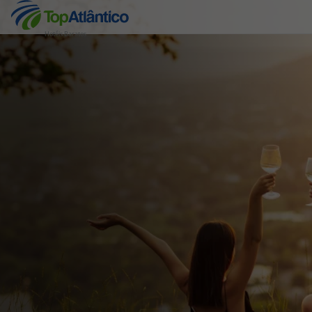
Hotéis Baratos
Destinos
Voos
Hotéis
Voos + Hotel
Pacotes de Férias
Disneyland ® Paris
Escapadinhas