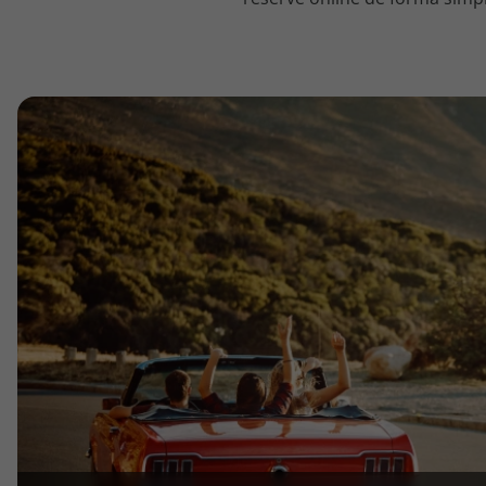
topatlantico@topatlantico.com