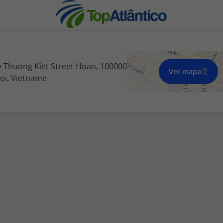
y Thuong Kiet Street Hoan, 100000
Ver mapa
oi, Vietname
nhas
s
tas