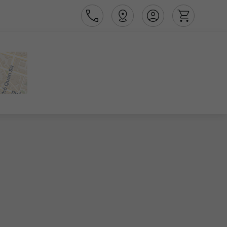
Área de Cliente
Agências
Contactos
Apoio ao cliente em Portugal
218 925 471
Apoio ao cliente no Estrangeiro