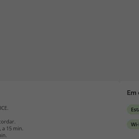
iagem
iagens
Em 
ICE.
Es
cordar.
Wi-
 a 15 min.
in.