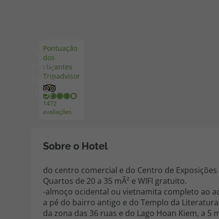
Pacotes de Férias
Cheque V
Pontuação
Ver
dos
Disneyland ® Paris
Blog TopV
mais
viajantes
Tripadvisor
fotos
(25)
1472
avaliações
Sobre o Hotel
do centro comercial e do Centro de Exposições 
Quartos de 20 a 35 mÂ² e WIFI gratuito.
-almoço ocidental ou vietnamita completo ao a
a pé do bairro antigo e do Templo da Literatura,
da zona das 36 ruas e do Lago Hoan Kiem, a 5 m