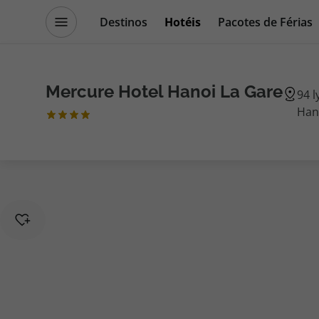
Destinos
Hotéis
Pacotes de Férias
Promoções
Blog TopViagens
Mercure Hotel Hanoi La Gare
94 l
Han
Destinos
Escapadi
Voos
Cruzeiros
Hotéis
Promoçõe
Voos + Hotel
Especialis