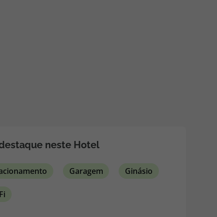
218 925 471
A sua agência de viagens Top Atlântico tem a preocupação de
estar sempre mais perto de si, para maior comodidade e total
facilidade na marcação das suas viagens, tem ainda ao seu
dispor o nosso call center a funcionar todos os dias úteis das
10:00 às 20:00 e Sábado das 10:00 às 14:00.
destaque neste Hotel
tacionamento
Garagem
Ginásio
Fi