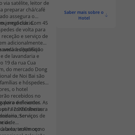
ia satélite, leitor de
ara preparar chá/café
Saber mais sobre o
dado assegura o
Hotel
 jornal diário.
r ou negócios. Com 45
spedes de volta para
 receção e serviço de
luem adicionalmente
haverá à disposição
 andares (edifício
 e de lavandaria e
ro 19 da rua Cua
iem, do mercado Dong
ional de Noi Bai são
 famílias e hóspedes
res, o hotel
serão recebidos no
aleiro e elevador. As
 para deficientes
 para conferências.
tura
eireiro, serviços de
andaria :Serviço
ue de
 cabelo, assim como