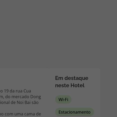
218 925 471
A sua agência de viagens Top Atlântico tem a preocupação de
estar sempre mais perto de si, para maior comodidade e total
facilidade na marcação das suas viagens, tem ainda ao seu
dispor o nosso call center a funcionar todos os dias úteis das
10:00 às 20:00 e Sábado das 10:00 às 14:00.
Em destaque
neste Hotel
ro 19 da rua Cua
iem, do mercado Dong
Wi-Fi
ional de Noi Bai são
Estacionamento
como com uma cama de