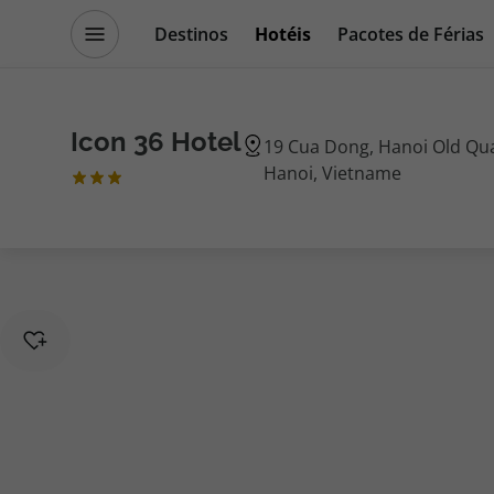
Destinos
Hotéis
Pacotes de Férias
Promoções
Blog TopViagens
Icon 36 Hotel
19 Cua Dong, Hanoi Old Qua
Hanoi, Vietname
Destinos
Escapadi
Voos
Cruzeiros
Hotéis
Promoçõe
Voos + Hotel
Especialis