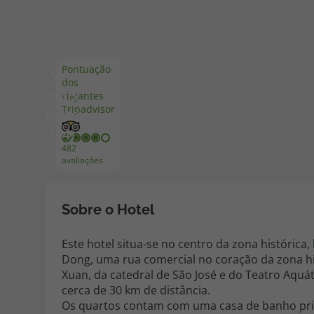
Pacotes de Férias
Cheque V
Pontuação
Ver
dos
Disneyland ® Paris
Blog TopV
mais
viajantes
Tripadvisor
fotos
(24)
482
avaliações
Sobre o Hotel
Este hotel situa-se no centro da zona históric
Dong, uma rua comercial no coração da zona h
Xuan, da catedral de São José e do Teatro Aquá
cerca de 30 km de distância.
Os quartos contam com uma casa de banho pri