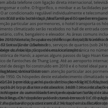
 aibda telefone com ligação direta internacional, televisão v
ngomar e cofre. O frigorífico, o minibar e as facilidades p
s. O ar condicionado regulável individualmente e telecoman
om varanda ou terraço. Mediante pedido será entregue um
 em 2010 e é o hotel ideal para famílias e hóspedes em laze
enção particular aos pormenores, o hotel transporta os hó
imento climatizado serão recebidos no hall de entrada com
etário, cofre, bengaleiro e elevador. As áreas comuns inc
m como instalações para conferências. Em todo o edifício 
o 2012:Número de andares (edifício principal) 8:Número de
a um salão de cabeleireiro, serviços de quartos (sob 24 h)
7:Suites júnior 2:Suites 3:
ambém usufruir do parque de estacionamento.
a, longe do rebuliço. Goza de uma localização única no núme
istórica de Hanói, a apenas alguns passos do lago Hoan K
tico de Fantoches de Thang Long. Até ao aeroporto internac
otel de design foi construído em 2010 e é o hotel ideal para
 elegantes, desenhadas com atenção particular aos pormeno
isa:Maestro:Visa Electron:
 de 1950. Os hóspedes deste estabelecimento climatizado 
out 24 h por dia, guiché para câmbio monetário, cofre, beng
NO São permitidos animais de estimação +5 kg:YES Adaptado
 um bar, um pub e um restaurante, assim como instalações
por dia:Hora de check-in 14:00 ? :Hora de check-out ? 12:00:Cober
à Internet e as comodidades incluem ainda um salão de cabel
ios:Aluguer de automóveis:Serviço de quartos:Serviço de lav
e bicicletas. Os hóspedes poderão também usufruir do parq
gue:Ar condicionado em zonas comuns ? :Cofre:Agência de
asa de banho privativa com duche, banheira e secador de