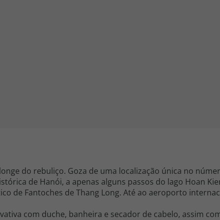
iagem
iagens
a, longe do rebuliço. Goza de uma localização única no núme
istórica de Hanói, a apenas alguns passos do lago Hoan K
tico de Fantoches de Thang Long. Até ao aeroporto internac
vativa com duche, banheira e secador de cabelo, assim 