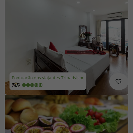
Cruzeiros
Promoções
Especialistas
Cheque Viagem
Rede de Lojas
Pontuação dos viajantes Tripadvisor
Blog TopViagens
Área de Cliente