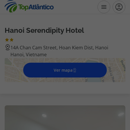
Hanoi Serendipity Hotel
Destinos
14A Chan Cam Street, Hoan Kiem Dist, Hanoi
Voos
Hanoi, Vietname
Hotéis
Ver mapa
Voos + Hotel
Pacotes de Férias
Disneyland ® Paris
Escapadinhas