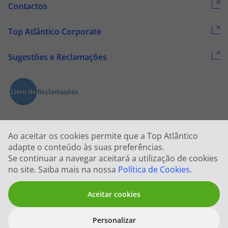
Contactos
Top Atlântico Corporate
Sugestões e Reclamações
Ao aceitar os cookies permite que a Top Atlântico
adapte o conteúdo às suas preferências.
Se continuar a navegar aceitará a utilização de cookies
2026 © Todos os direitos reservados:
Top Atlântico, Viagens e Turismo
no site. Saiba mais na nossa
Política de Cookies
.
S.A. – RNAVT 1833
Aceitar cookies
Personalizar