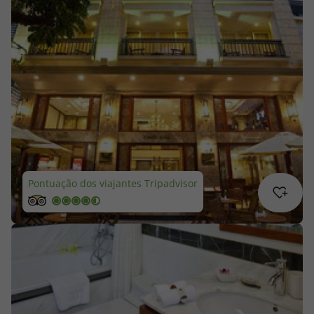
Cruzeiros
Promoções
Especialistas
Cheque Viagem
Rede de Lojas
Pontuação dos viajantes Tripadvisor
Blog TopViagens
Área de Cliente