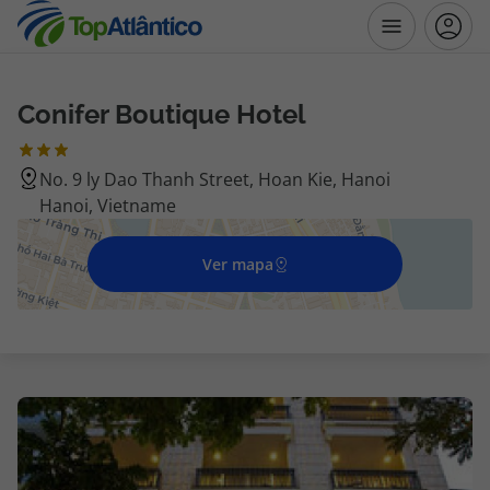
Conifer Boutique Hotel
Destinos
No. 9 ly Dao Thanh Street, Hoan Kie, Hanoi
Voos
Hanoi, Vietname
Hotéis
Ver mapa
Voos + Hotel
Pacotes de Férias
Disneyland ® Paris
Escapadinhas