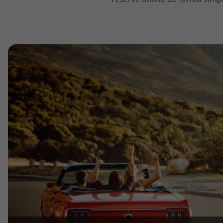
topatlantico@topatlantico.com