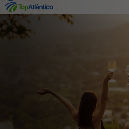
Hotéis Baratos
Destinos
Voos
Hotéis
Voos + Hotel
Pacotes de Férias
Disneyland ® Paris
Escapadinhas