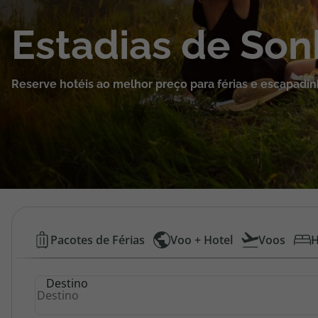
Cruzeiros
Estadias de So
Promoções
Reserve hotéis ao melhor preço para férias e escapadin
Especialistas
Cheque Viagem
Rede de Lojas
Blog TopViagens
Hotéis
Pacotes de Férias
Voo + Hotel
Voos
H
Baratos
Área de Cliente
Destino
|