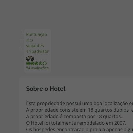
Pacotes de Férias
Cheque V
Ver
Pontuação
Disneyland ® Paris
Blog TopV
mais
dos
viajantes
fotos
Tripadvisor
(29)
54 avaliações
Sobre o Hotel
Esta propriedade possui uma boa localização 
A propriedade consiste em 18 quartos duplos e
A propriedade é composta por 18 quartos.
O Hotel foi totalmente remodelado em 2007.
Os hóspedes encontrarão a praia a apenas algu