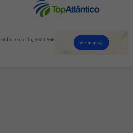
rrinho, Guarda, 6300-566
Ver mapa
l
nhas
s
tas