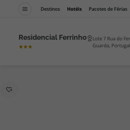
Destinos
Hotéis
Pacotes de Férias
Promoções
Blog TopViagens
Residencial Ferrinho
Lote 7 Rua do Fe
Guarda, Portuga
Destinos
Escapadi
Voos
Cruzeiros
Hotéis
Promoçõe
Voos + Hotel
Especialis