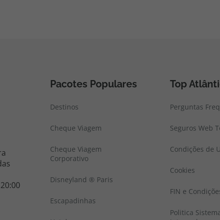
Pacotes Populares
Top Atlânt
Destinos
Perguntas Fre
Cheque Viagem
Seguros Web To
Cheque Viagem
Condições de U
ra
Corporativo
das
Cookies
Disneyland ® Paris
 20:00
FIN e Condiçõe
Escapadinhas
Politica Sistem