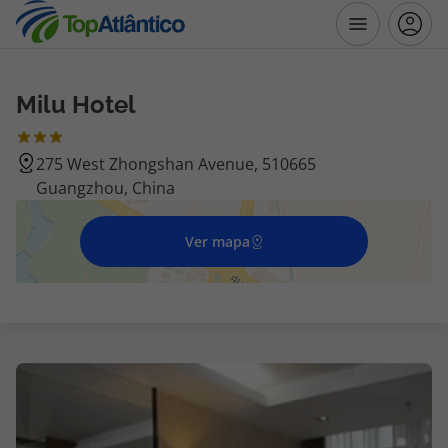
Milu Hotel
Destinos
275 West Zhongshan Avenue, 510665
Voos
Guangzhou, China
Hotéis
Ver mapa
Voos + Hotel
Pacotes de Férias
Disneyland ® Paris
Escapadinhas