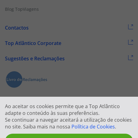
Blog TopViagens
Contactos
Top Atlântico Corporate
Sugestões e Reclamações
Ao aceitar os cookies permite que a Top Atlântico
adapte o conteúdo às suas preferências.
Se continuar a navegar aceitará a utilização de cookies
2026 © Todos os direitos reservados:
Top Atlântico, Viagens e Turismo
no site. Saiba mais na nossa
Política de Cookies
.
S.A. – RNAVT 1833