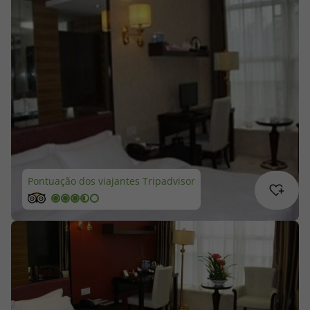
Cruzeiros
Promoções
Especialistas
Cheque Viagem
Rede de Lojas
Pontuação dos viajantes Tripadvisor
Blog TopViagens
Área de Cliente