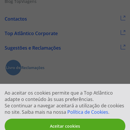
Blog TopViagens
Contactos
Top Atlântico Corporate
Sugestões e Reclamações
Ao aceitar os cookies permite que a Top Atlântico
adapte o conteúdo às suas preferências.
Se continuar a navegar aceitará a utilização de cookies
2026 © Todos os direitos reservados:
Top Atlântico, Viagens e Turismo
no site. Saiba mais na nossa
Política de Cookies
.
S.A. – RNAVT 1833
Aceitar cookies