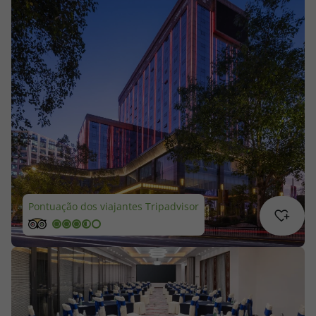
Cruzeiros
Promoções
Especialistas
Cheque Viagem
Rede de Lojas
Blog TopViagens
Pontuação dos viajantes Tripadvisor
Área de Cliente