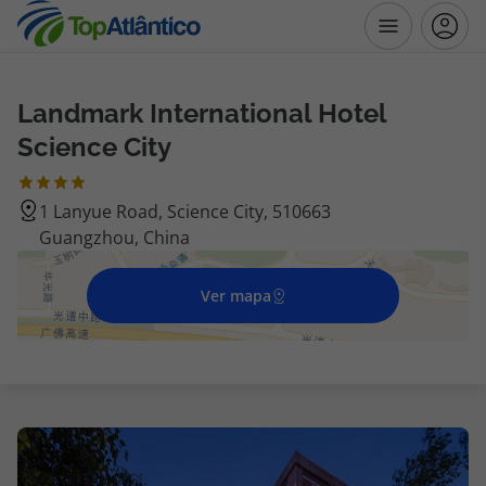
Landmark International Hotel
Destinos
Science City
Voos
1 Lanyue Road, Science City, 510663
Guangzhou, China
Hotéis
Voos + Hotel
Ver mapa
Pacotes de Férias
Disneyland ® Paris
Escapadinhas