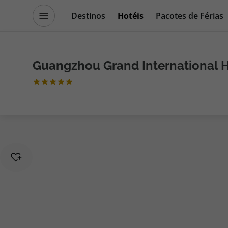
Destinos
Hotéis
Pacotes de Férias
Promoções
Blog TopViagens
Guangzhou Grand International 
Destinos
Escapadi
Voos
Cruzeiros
Hotéis
Promoçõe
Voos + Hotel
Especialis