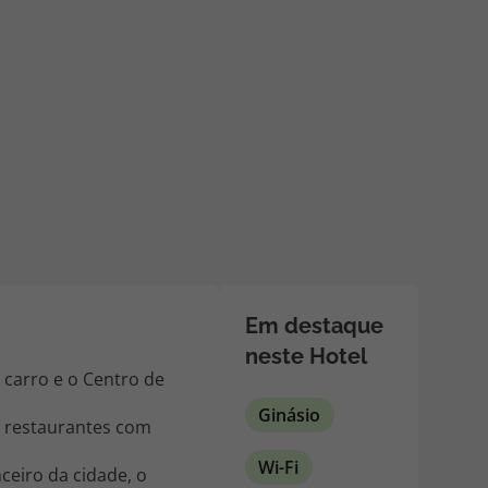
218 925 471
A sua agência de viagens Top Atlântico tem a preocupação de
estar sempre mais perto de si, para maior comodidade e total
facilidade na marcação das suas viagens, tem ainda ao seu
dispor o nosso call center a funcionar todos os dias úteis das
10:00 às 20:00 e Sábado das 10:00 às 14:00.
Em destaque
neste Hotel
 carro e o Centro de
Ginásio
o restaurantes com
Wi-Fi
ceiro da cidade, o