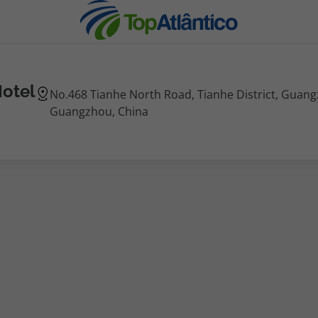
Hotel
No.468 Tianhe North Road, Tianhe District, Guan
Guangzhou, China
nhas
s
tas