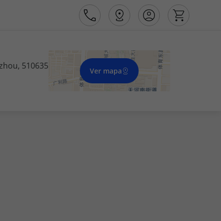
gzhou, 510635
Ver mapa
Área de Cliente
Agências
Contactos
Apoio ao cliente em Portugal
218 925 471
Apoio ao cliente no Estrangeiro