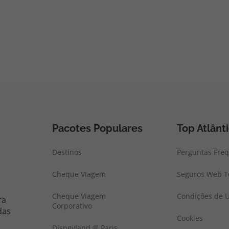
Pacotes Populares
Top Atlânt
Destinos
Perguntas Fre
Cheque Viagem
Seguros Web To
Cheque Viagem
Condições de U
ra
Corporativo
das
Cookies
Disneyland ® Paris