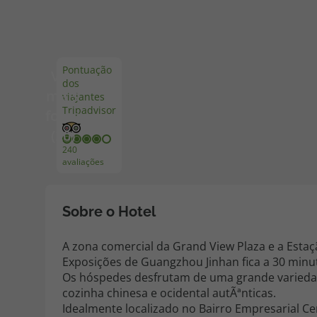
Pacotes de Férias
Cheque V
Pontuação
Ver
dos
Disneyland ® Paris
Blog TopV
mais
viajantes
Tripadvisor
fotos
(20)
240
avaliações
Sobre o Hotel
A zona comercial da Grand View Plaza e a Estaç
Exposições de Guangzhou Jinhan fica a 30 minu
Os hóspedes desfrutam de uma grande variedad
cozinha chinesa e ocidental autÃªnticas.
Idealmente localizado no Bairro Empresarial Ce