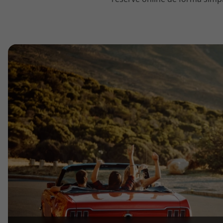
topatlantico@topatlantico.com