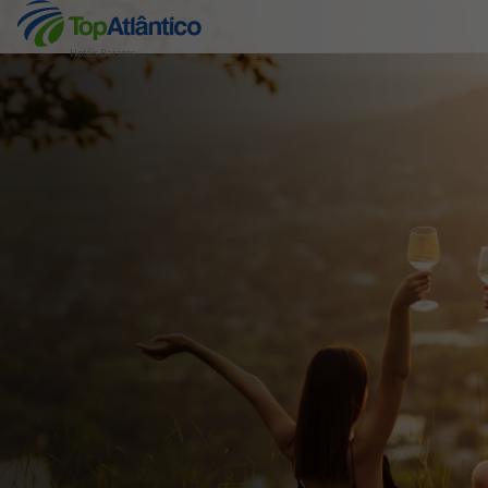
Hotéis Baratos
Destinos
Voos
Hotéis
Voos + Hotel
Pacotes de Férias
Disneyland ® Paris
Escapadinhas