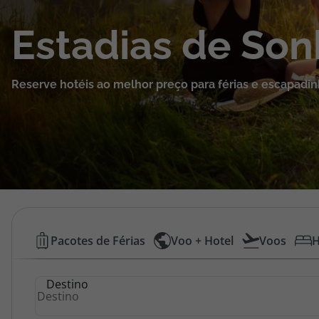
Cruzeiros
Estadias de So
Promoções
Reserve hotéis ao melhor preço para férias e escapadin
Especialistas
Cheque Viagem
Rede de Lojas
Blog TopViagens
Hotéis
Pacotes de Férias
Voo + Hotel
Voos
H
Baratos
Área de Cliente
Destino
|