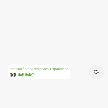
Cruzeiros
Promoções
Especialistas
Cheque Viagem
Rede de Lojas
Pontuação dos viajantes Tripadvisor
Blog TopViagens
Área de Cliente