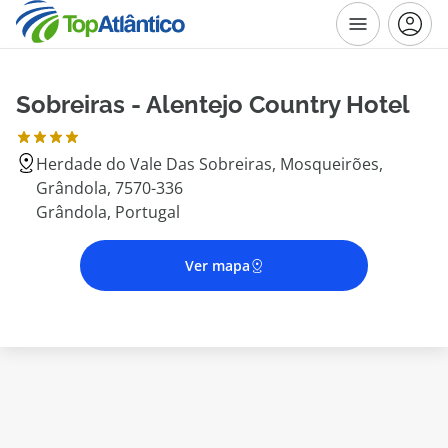
Sobreiras - Alentejo Country Hotel
Destinos
Herdade do Vale Das Sobreiras, Mosqueirões,
Voos
Grândola, 7570-336
Grândola, Portugal
Hotéis
Ver mapa
Voos + Hotel
Pacotes de Férias
Disneyland ® Paris
Escapadinhas