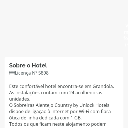
Agências
V
Contactos
m
fo
Apoio ao cliente em Portugal
(
218 925 471
Custo de uma chamada para a rede fixa nacional.
Apoio ao cliente no Estrangeiro
Sobre o Hotel
218 925 471
Licença Nº 5898
Custo de uma chamada para a rede fixa nacional.
Este confortável hotel encontra-se em Grandola.
A sua agência de viagens Top Atlântico tem a preocupação de estar
As instalações contam com 24 acolhedoras
sempre mais perto de si, para maior comodidade e total facilidade na
unidades.
marcação das suas viagens, tem ainda ao seu dispor o nosso call center
O Sobreiras Alentejo Country by Unlock Hotels
a funcionar todos os dias úteis das 10:00 às 20:00 e Sábado das 10:00 às
14:00.
dispõe de ligação à internet por Wi-Fi com fibra
ótica de linha dedicada com 1 GB.
Todos os que ficam neste alojamento podem