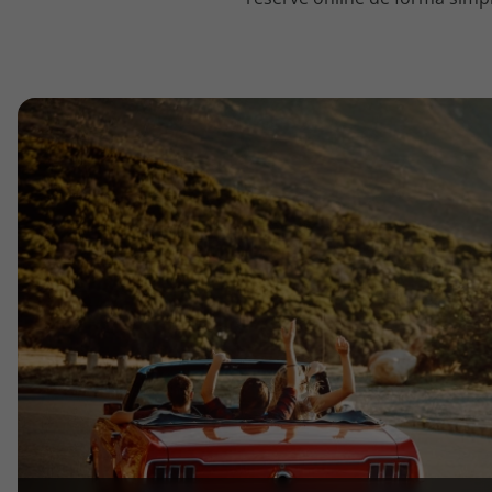
topatlantico@topatlantico.com