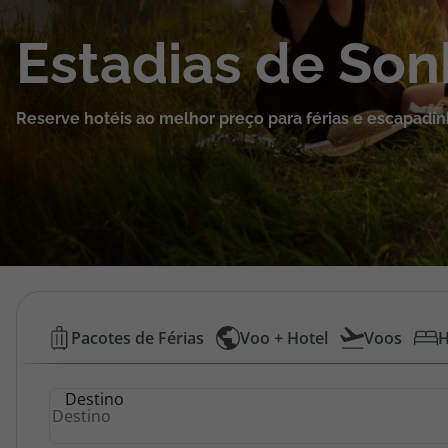
Cruzeiros
Estadias de So
Promoções
Reserve hotéis ao melhor preço para férias e escapadin
Especialistas
Cheque Viagem
Rede de Lojas
Blog TopViagens
Hotéis
Pacotes de Férias
Voo + Hotel
Voos
H
Baratos
Área de Cliente
Destino
|