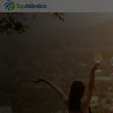
Hotéis Baratos
Destinos
Voos
Hotéis
Voos + Hotel
Pacotes de Férias
Disneyland ® Paris
Escapadinhas