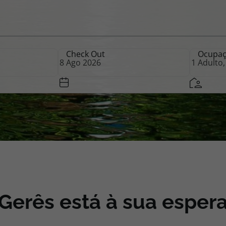
iagem
Check Out
Ocupa
iagens
Gerês está à sua esper