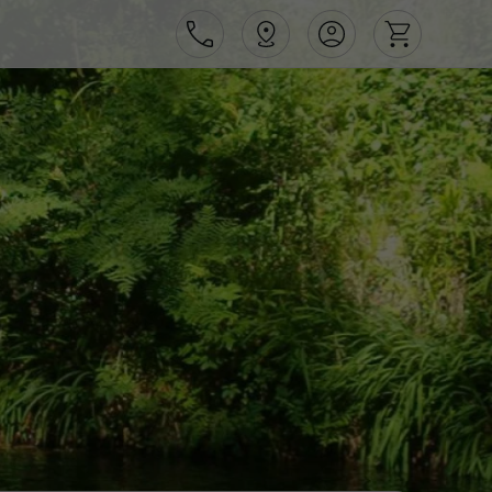
Área de Cliente
Agências
Contactos
Apoio ao cliente em Portugal
218 925 471
Apoio ao cliente no Estrangeiro