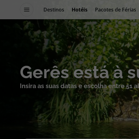
Destinos
Hotéis
Pacotes de Férias
Promoções
Blog TopViagens
Destinos
Escapadi
Gerês está à 
Voos
Cruzeiros
Insira as suas datas e escolha entre 51 
Hotéis
Promoçõe
Voos + Hotel
Especialis