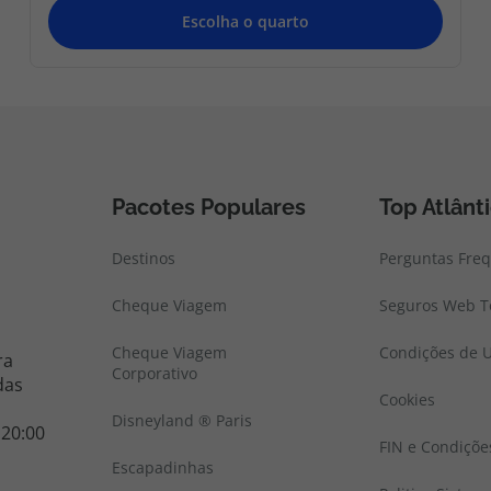
Pacotes Populares
Top Atlânt
Destinos
Perguntas Fre
Cheque Viagem
Seguros Web To
Cheque Viagem
Condições de U
ra
Corporativo
das
Cookies
Disneyland ® Paris
 20:00
FIN e Condiçõe
Escapadinhas