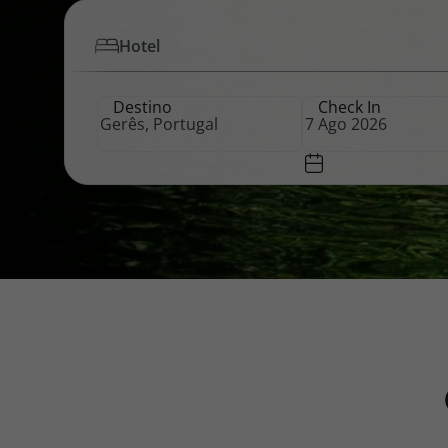
Hotel
Pacotes de Férias
Cheque V
Destino
Check In
Disneyland ® Paris
Blog TopV