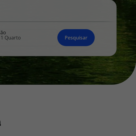
218 925 471
A sua agência de viagens Top Atlântico tem a preocupação de
estar sempre mais perto de si, para maior comodidade e total
facilidade na marcação das suas viagens, tem ainda ao seu
ção
dispor o nosso call center a funcionar todos os dias úteis das
Pesquisar
10:00 às 20:00 e Sábado das 10:00 às 14:00.
a