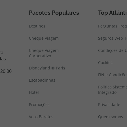
Pacotes Populares
Top Atlânt
Destinos
Perguntas Fre
Cheque Viagem
Seguros Web To
Cheque Viagem
Condições de U
ra
Corporativo
das
Cookies
Disneyland ® Paris
 20:00
FIN e Condiçõe
Escapadinhas
Politica Sistem
Hotel
Integrado
Promoções
Privacidade
Voos Baratos
Quem somos