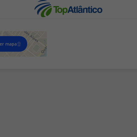
er mapa
nhas
s
tas