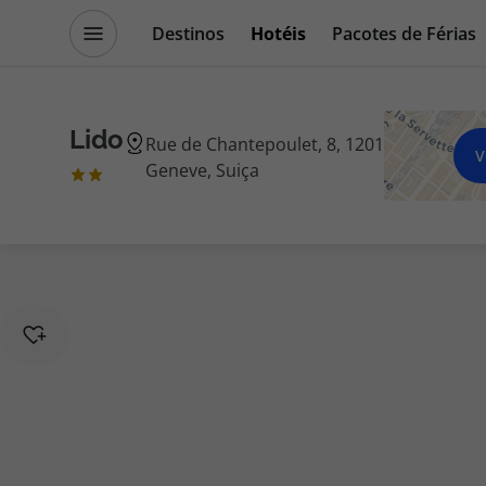
Destinos
Hotéis
Pacotes de Férias
Promoções
Blog TopViagens
Lido
Rue de Chantepoulet, 8, 1201
V
Geneve, Suiça
Destinos
Escapadi
Voos
Cruzeiros
Hotéis
Promoçõe
Voos + Hotel
Especialis