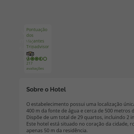
Pacotes de Férias
Cheque V
Pontuação
Ver
dos
Disneyland ® Paris
Blog TopV
mais
viajantes
Tripadvisor
fotos
(6)
217
avaliações
Sobre o Hotel
O estabelecimento possui uma localização única
400 m da fonte de água e cerca de 500 metros d
Dispõe de um total de 29 quartos, incluindo 2 ind
Este hotel está situado no coração da cidade, 
apenas 50 m da residência.