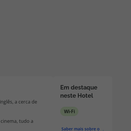
218 925 471
A sua agência de viagens Top Atlântico tem a preocupação de
estar sempre mais perto de si, para maior comodidade e total
facilidade na marcação das suas viagens, tem ainda ao seu
dispor o nosso call center a funcionar todos os dias úteis das
10:00 às 20:00 e Sábado das 10:00 às 14:00.
Em destaque
neste Hotel
nglês, a cerca de
Wi-Fi
 cinema, tudo a
Saber mais sobre o