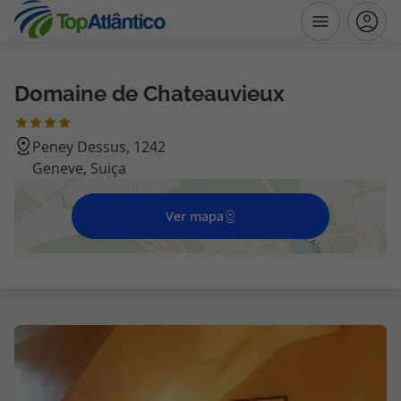
Domaine de Chateauvieux
Destinos
Peney Dessus, 1242
Voos
Geneve, Suiça
Hotéis
Ver mapa
Voos + Hotel
Pacotes de Férias
Disneyland ® Paris
Escapadinhas