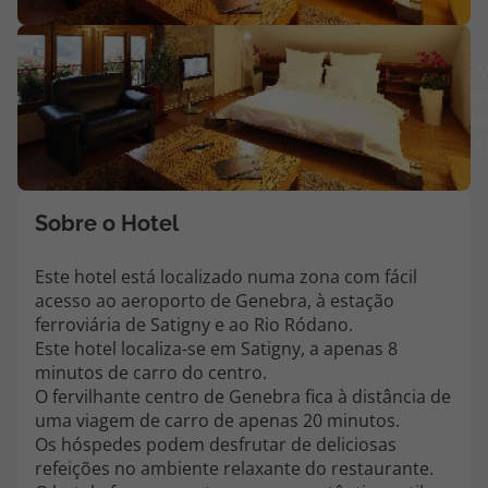
Agências
V
m
Contactos
fo
(
Apoio ao cliente em Portugal
218 925 471
Custo de uma chamada para a rede fixa nacional.
Sobre o Hotel
Apoio ao cliente no Estrangeiro
218 925 471
Este hotel está localizado numa zona com fácil
acesso ao aeroporto de Genebra, à estação
Custo de uma chamada para a rede fixa nacional.
ferroviária de Satigny e ao Rio Ródano.
A sua agência de viagens Top Atlântico tem a preocupação de estar
Este hotel localiza-se em Satigny, a apenas 8
sempre mais perto de si, para maior comodidade e total facilidade
minutos de carro do centro.
na marcação das suas viagens, tem ainda ao seu dispor o nosso call
O fervilhante centro de Genebra fica à distância de
center a funcionar todos os dias úteis das 10:00 às 20:00 e Sábado
uma viagem de carro de apenas 20 minutos.
das 10:00 às 14:00.
Os hóspedes podem desfrutar de deliciosas
refeições no ambiente relaxante do restaurante.