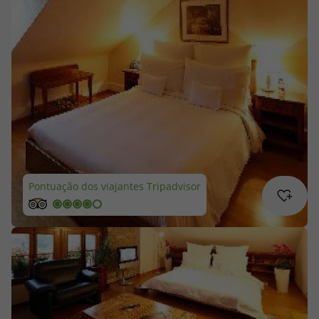
Cruzeiros
Promoções
Especialistas
Cheque Viagem
Rede de Lojas
Pontuação dos viajantes Tripadvisor
Blog TopViagens
Área de Cliente