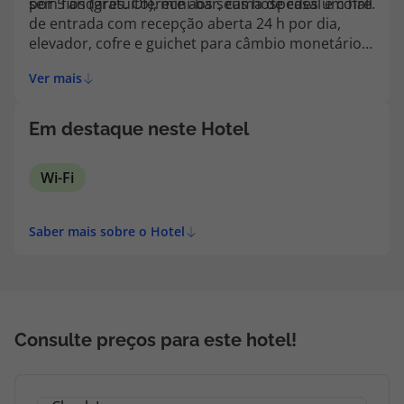
sem fios (gratuito), mini-bar, cama de casal e cofre.
por 5 andares. Oferece aos seus hóspedes um hall
topatlantico@topatlantico.com
de entrada com recepção aberta 24 h por dia,
elevador, cofre e guichet para câmbio monetário.
As instalações incluem uma sala de televisão, um
Ver mais
lobby-bar e um restaurante. Adicionalmente o
hotel compreende acesso à Internet, serviço de
lavandaria e assistência médica.
Em destaque neste Hotel
Wi-Fi
Saber mais sobre o Hotel
Consulte preços para este hotel!