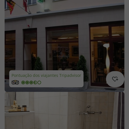
Cruzeiros
Promoções
Especialistas
Cheque Viagem
Rede de Lojas
Pontuação dos viajantes Tripadvisor
Blog TopViagens
Área de Cliente