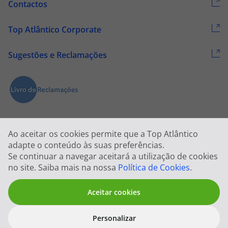
Contactos
Top Atlântico Corporate
Sugestões e Reclamações
Ao aceitar os cookies permite que a Top Atlântico
adapte o conteúdo às suas preferências.
Se continuar a navegar aceitará a utilização de cookies
2026 © Todos os direitos reservados:
Top Atlântico, Viagens e Turismo
no site. Saiba mais na nossa
Política de Cookies
.
S.A. – RNAVT 1833
Aceitar cookies
Personalizar