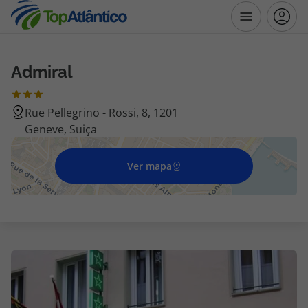
Admiral
Destinos
Rue Pellegrino - Rossi, 8, 1201
Voos
Geneve, Suiça
Hotéis
Ver mapa
Voos + Hotel
Pacotes de Férias
Disneyland ® Paris
Escapadinhas