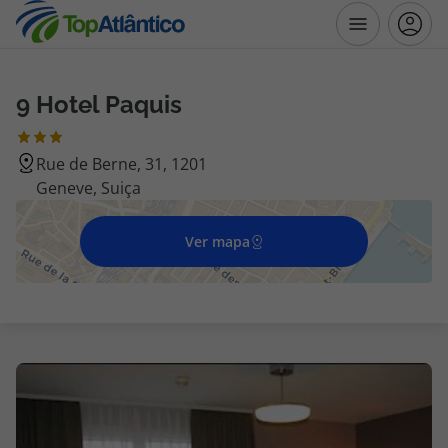
9 Hotel Paquis
Destinos
Rue de Berne, 31, 1201
Voos
Geneve, Suiça
Hotéis
Ver mapa
Voos + Hotel
Pacotes de Férias
Disneyland ® Paris
Escapadinhas