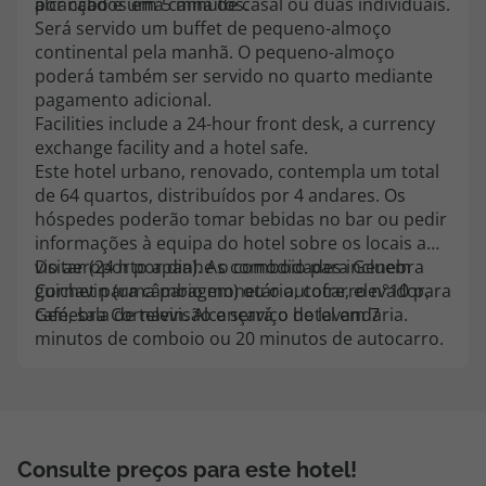
alcançados em 5 minutos.
por cabo e uma cama de casal ou duas individuais.
topatlantico@topatlantico.com
Será servido um buffet de pequeno-almoço
continental pela manhã. O pequeno-almoço
poderá também ser servido no quarto mediante
pagamento adicional.
Facilities include a 24-hour front desk, a currency
exchange facility and a hotel safe.
Este hotel urbano, renovado, contempla um total
de 64 quartos, distribuídos por 4 andares. Os
hóspedes poderão tomar bebidas no bar ou pedir
informações à equipa do hotel sobre os locais a
visitar (24 h por dia). As comodidades incluem
Do aeroporto apanhe o comboio para Genebra
guichet para câmbio monetário, cofre, elevador,
Cornavin (uma paragem) ou o autocarro n°10 para
café, sala de televisão e serviço de lavandaria.
Genebra Cornavin. Alcançará o hotel em 7
minutos de comboio ou 20 minutos de autocarro.
Consulte preços para este hotel!