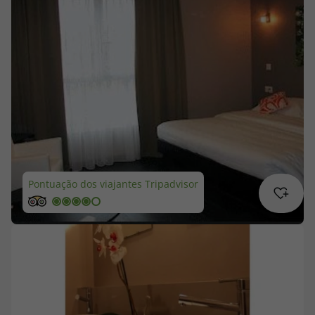
Cruzeiros
Promoções
Especialistas
Cheque Viagem
Rede de Lojas
Pontuação dos viajantes Tripadvisor
Blog TopViagens
Área de Cliente