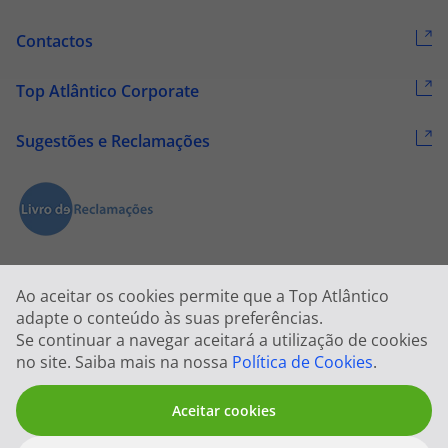
Contactos
Top Atlântico Corporate
Sugestões e Reclamações
Ao aceitar os cookies permite que a Top Atlântico
adapte o conteúdo às suas preferências.
Se continuar a navegar aceitará a utilização de cookies
2026 © Todos os direitos reservados:
Top Atlântico, Viagens e Turismo
no site. Saiba mais na nossa
Política de Cookies
.
S.A. – RNAVT 1833
Aceitar cookies