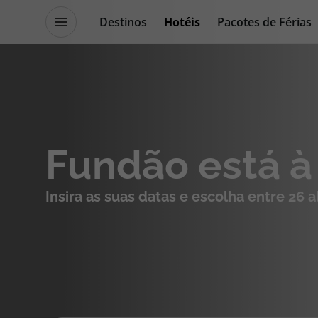
Destinos
Hotéis
Pacotes de Férias
Promoções
Blog TopViagens
Destinos
Escapadi
Fundão está à
Voos
Cruzeiros
Insira as suas datas e escolha entre 26 
Hotéis
Promoçõe
Voos + Hotel
Especialis