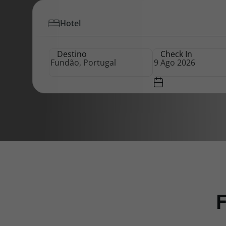
Hotel
Pacotes de Férias
Cheque V
Destino
Check In
Disneyland ® Paris
Blog TopV