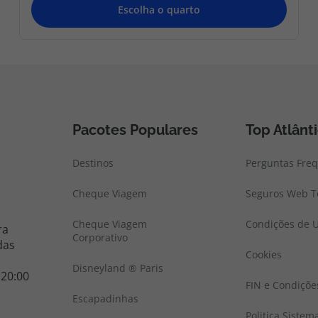
Pacotes Populares
Top Atlânt
Destinos
Perguntas Fre
Cheque Viagem
Seguros Web To
Cheque Viagem
Condições de U
ra
Corporativo
das
Cookies
Disneyland ® Paris
 20:00
FIN e Condiçõe
Escapadinhas
Politica Sistem