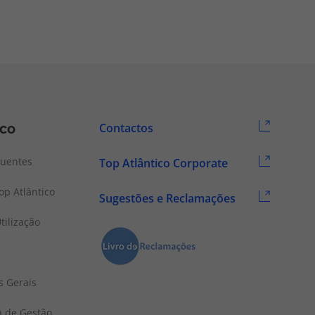
ico
Contactos
quentes
Top Atlântico Corporate
p Atlântico
Sugestões e Reclamações
tilização
s Gerais
a de Gestão