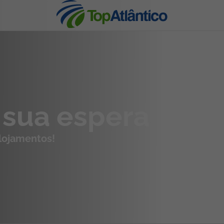
nhas
 sua espera
alojamentos!
s
tas