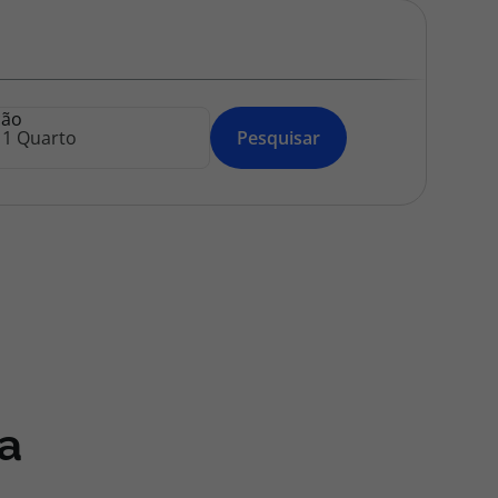
218 925 471
A sua agência de viagens Top Atlântico tem a preocupação de
estar sempre mais perto de si, para maior comodidade e total
facilidade na marcação das suas viagens, tem ainda ao seu
ção
dispor o nosso call center a funcionar todos os dias úteis das
Pesquisar
10:00 às 20:00 e Sábado das 10:00 às 14:00.
a