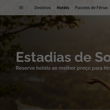
Destinos
Hotéis
Pacotes de Férias
Promoções
Blog TopViagens
Destinos
Escapadi
Estadias de S
Voos
Cruzeiros
Reserve hotéis ao melhor preço para fér
Hotéis
Promoçõe
Voos + Hotel
Especialis