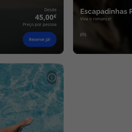
Desde
Escapadinhas 
45,00
Viva o romance!
Preço por pessoa
Reserve Já!