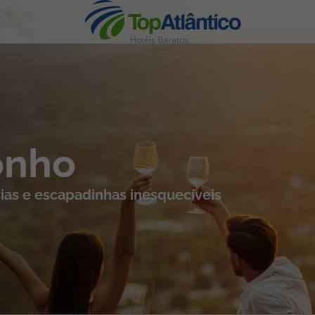
Hotéis Baratos
nhas
onho
ias e escapadinhas inesquecíveis
s
tas