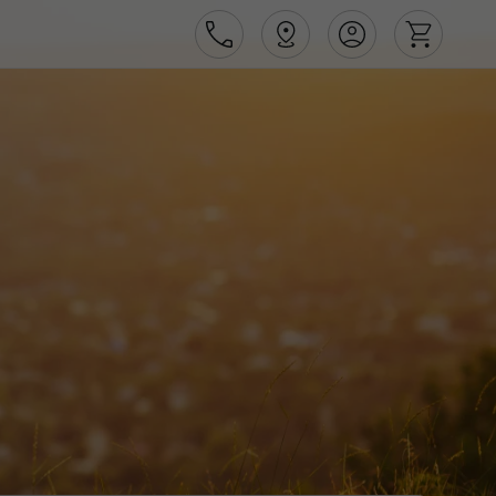
Área de Cliente
Agências
Contactos
Apoio ao cliente em Portugal
218 925 471
Apoio ao cliente no Estrangeiro