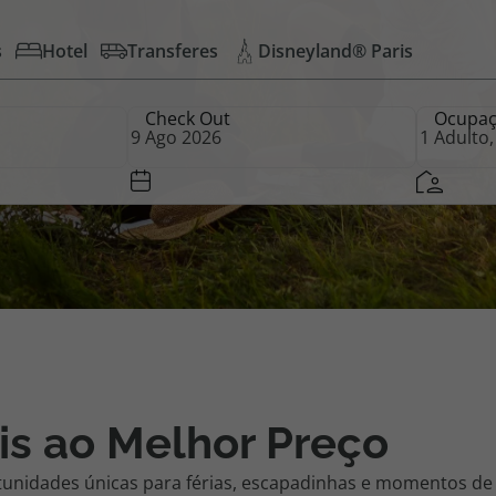
s
Hotel
Transferes
Disneyland® Paris
iagem
Check Out
Ocupa
iagens
is ao Melhor Preço
tunidades únicas para férias, escapadinhas e momentos de