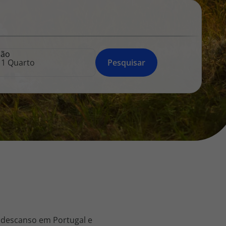
218 925 471
A sua agência de viagens Top Atlântico tem a preocupação de
estar sempre mais perto de si, para maior comodidade e total
facilidade na marcação das suas viagens, tem ainda ao seu
ção
dispor o nosso call center a funcionar todos os dias úteis das
Pesquisar
10:00 às 20:00 e Sábado das 10:00 às 14:00.
 descanso em Portugal e