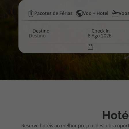
Hotéis
Pacotes de Férias
Voo + Hotel
Voo
Pacotes de Férias
Cheque V
Baratos
Destino
Check In
|
Disneyland ® Paris
Blog TopV
Top
Atlântico
Hoté
Reserve hotéis ao melhor preço e descubra opor