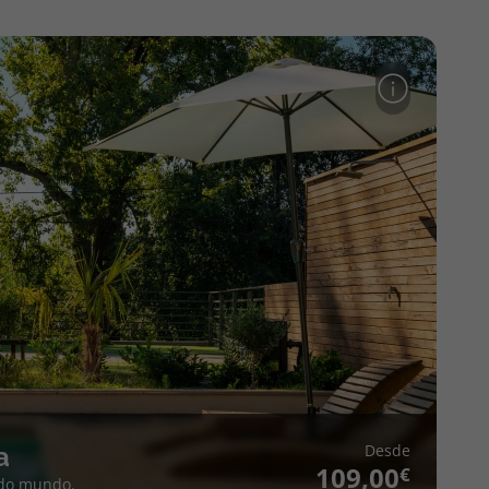
Desde
a
109,00
 do mundo.