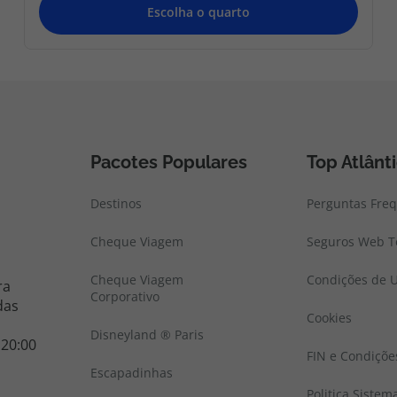
Pacotes Populares
Top Atlânt
Destinos
Perguntas Fre
Cheque Viagem
Seguros Web To
Cheque Viagem
Condições de U
ra
Corporativo
das
Cookies
Disneyland ® Paris
 20:00
FIN e Condiçõe
Escapadinhas
Politica Sistem