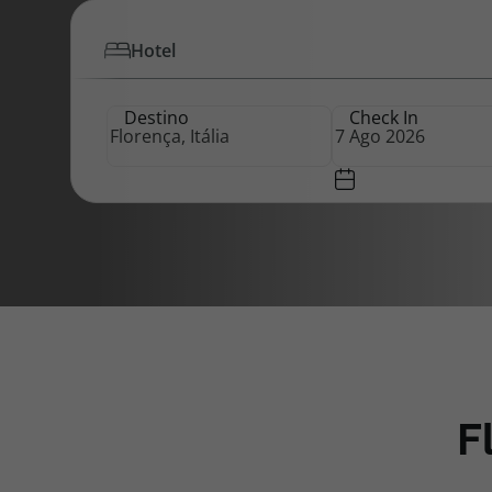
Hotel
Pacotes de Férias
Cheque V
Destino
Check In
Disneyland ® Paris
Blog TopV
F