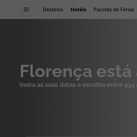
Destinos
Hotéis
Pacotes de Férias
Promoções
Blog TopViagens
Destinos
Escapadi
Florença está
Voos
Cruzeiros
Insira as suas datas e escolha entre 934
Hotéis
Promoçõe
Voos + Hotel
Especialis