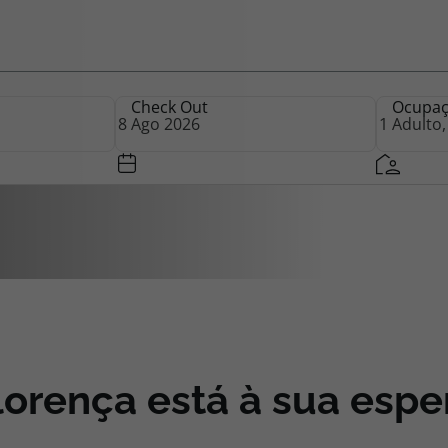
iagem
Check Out
Ocupa
iagens
lorença está à sua espe