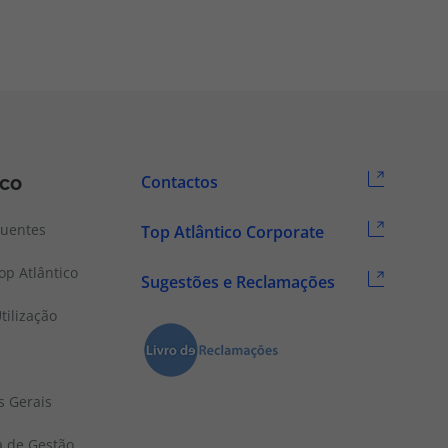
ico
Contactos
quentes
Top Atlântico Corporate
p Atlântico
Sugestões e Reclamações
tilização
s Gerais
a de Gestão