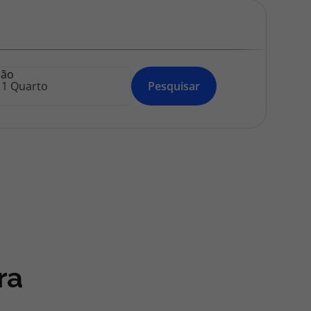
218 925 471
A sua agência de viagens Top Atlântico tem a preocupação de
estar sempre mais perto de si, para maior comodidade e total
facilidade na marcação das suas viagens, tem ainda ao seu
ção
dispor o nosso call center a funcionar todos os dias úteis das
Pesquisar
10:00 às 20:00 e Sábado das 10:00 às 14:00.
ra