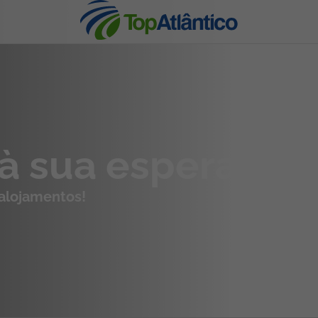
nhas
 à sua espera
 alojamentos!
s
tas