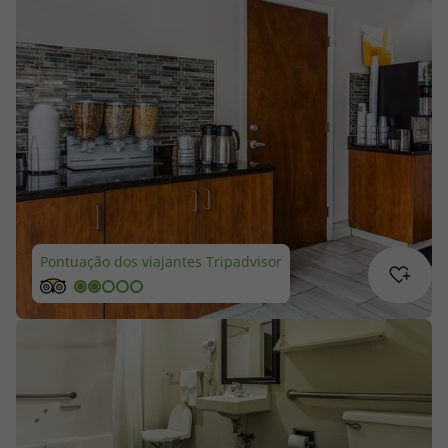
Cruzeiros
Promoções
Especialistas
Cheque Viagem
Rede de Lojas
Pontuação dos viajantes Tripadvisor
Blog TopViagens
Área de Cliente