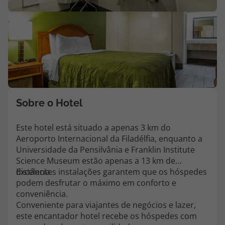
Agências
V
m
Contactos
fo
(
Apoio ao cliente em Portugal
218 925 471
Custo de uma chamada para a rede fixa nacional.
Sobre o Hotel
Apoio ao cliente no Estrangeiro
218 925 471
Este hotel está situado a apenas 3 km do
Aeroporto Internacional da Filadélfia, enquanto a
Custo de uma chamada para a rede fixa nacional.
Universidade da Pensilvânia e Franklin Institute
A sua agência de viagens Top Atlântico tem a preocupação de estar
Science Museum estão apenas a 13 km de
sempre mais perto de si, para maior comodidade e total facilidade
distância.
Excelentes instalações garantem que os hóspedes
na marcação das suas viagens, tem ainda ao seu dispor o nosso call
podem desfrutar o máximo em conforto e
center a funcionar todos os dias úteis das 10:00 às 20:00 e Sábado
conveniência.
das 10:00 às 14:00.
Conveniente para viajantes de negócios e lazer,
este encantador hotel recebe os hóspedes com