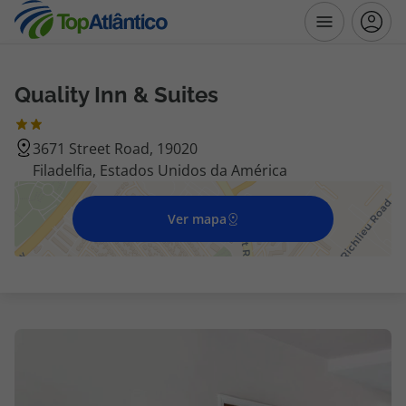
Quality Inn & Suites
Destinos
3671 Street Road, 19020
Voos
Filadelfia, Estados Unidos da América
Hotéis
Ver mapa
Voos + Hotel
Pacotes de Férias
Disneyland ® Paris
Escapadinhas