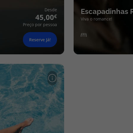
Desde
Escapadinhas 
45,00
Viva o romance!
Preço por pessoa
Reserve Já!