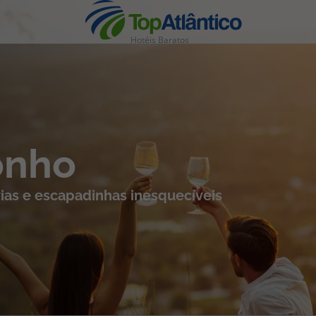
Hotéis Baratos
nhas
onho
ias e escapadinhas inesquecíveis
s
tas