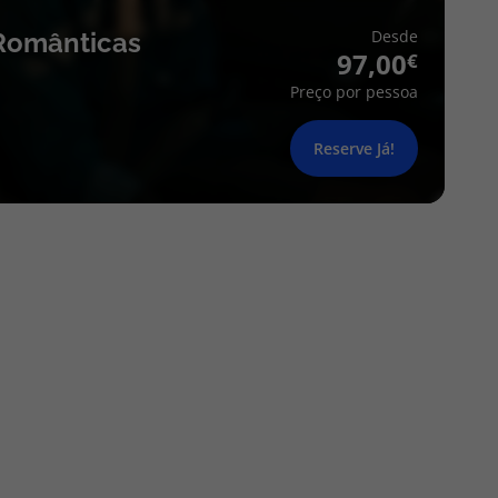
Desde
Românticas
97,00
Preço por pessoa
Reserve Já!