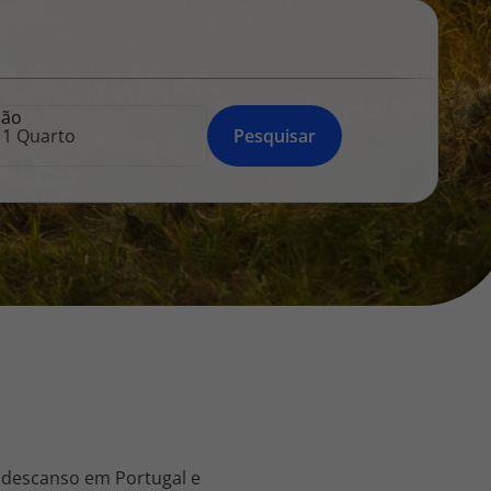
218 925 471
A sua agência de viagens Top Atlântico tem a preocupação de
estar sempre mais perto de si, para maior comodidade e total
facilidade na marcação das suas viagens, tem ainda ao seu
ção
dispor o nosso call center a funcionar todos os dias úteis das
Pesquisar
10:00 às 20:00 e Sábado das 10:00 às 14:00.
 descanso em Portugal e