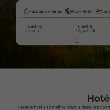
Hotéis
Pacotes de Férias
Voo + Hotel
Voo
Pacotes de Férias
Cheque V
Baratos
Destino
Check In
|
Disneyland ® Paris
Blog TopV
Top
Atlântico
Hoté
Reserve hotéis ao melhor preço e descubra opor