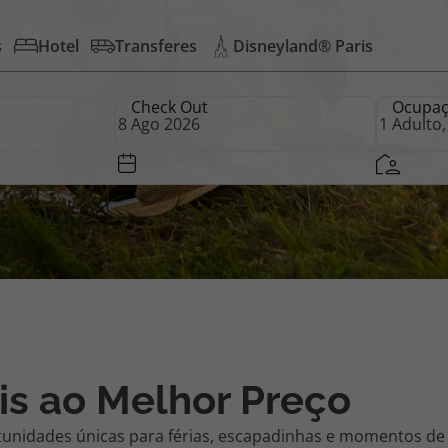
s
Hotel
Transferes
Disneyland® Paris
iagem
Check Out
Ocupa
iagens
is ao Melhor Preço
tunidades únicas para férias, escapadinhas e momentos de