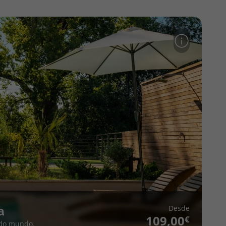
Desde
a
109,00
 do mundo.