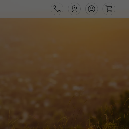
Área de Cliente
Agências
Contactos
Apoio ao cliente em Portugal
218 925 471
Apoio ao cliente no Estrangeiro