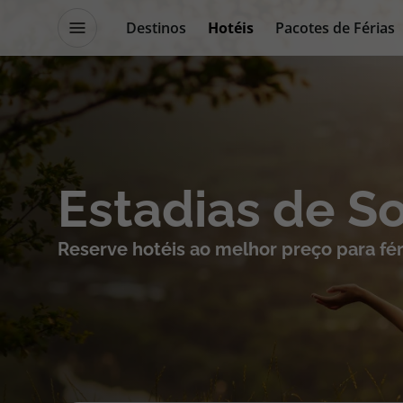
Destinos
Hotéis
Pacotes de Férias
Promoções
Blog TopViagens
Destinos
Escapadi
Estadias de S
Voos
Cruzeiros
Reserve hotéis ao melhor preço para fér
Hotéis
Promoçõe
Voos + Hotel
Especialis