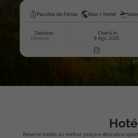
Hotéis
Pacotes de Férias
Voo + Hotel
Voo
Pacotes de Férias
Cheque V
Baratos
Destino
Check In
|
Disneyland ® Paris
Blog TopV
Top
Atlântico
Hoté
Reserve hotéis ao melhor preço e descubra opor