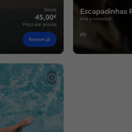
Desde
Escapadinhas 
45,00
Viva o romance!
Preço por pessoa
Reserve Já!