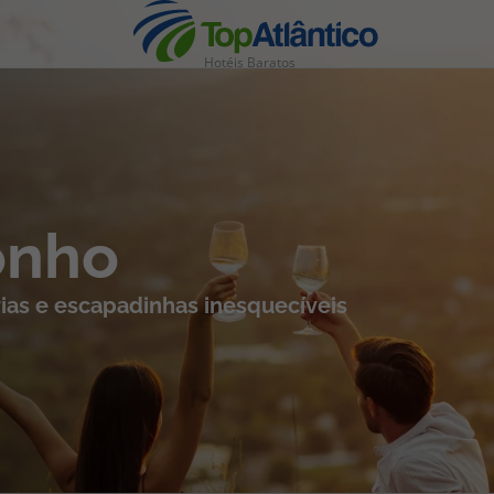
Hotéis Baratos
nhas
onho
ias e escapadinhas inesquecíveis
s
tas