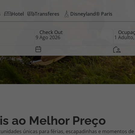
s
Hotel
Transferes
Disneyland® Paris
iagem
Check Out
Ocupa
iagens
is ao Melhor Preço
tunidades únicas para férias, escapadinhas e momentos de