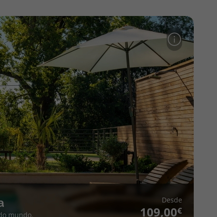
Desde
a
109,00
 do mundo.