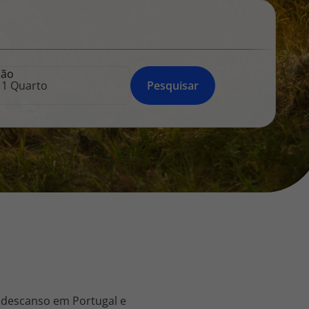
218 925 471
A sua agência de viagens Top Atlântico tem a preocupação de
estar sempre mais perto de si, para maior comodidade e total
facilidade na marcação das suas viagens, tem ainda ao seu
ção
dispor o nosso call center a funcionar todos os dias úteis das
Pesquisar
10:00 às 20:00 e Sábado das 10:00 às 14:00.
 descanso em Portugal e