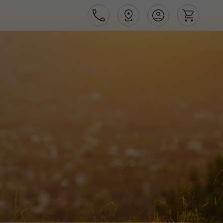
Área de Cliente
Agências
Contactos
Apoio ao cliente em Portugal
218 925 471
Apoio ao cliente no Estrangeiro