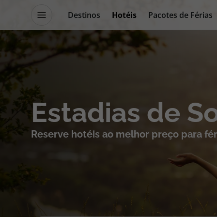
Destinos
Hotéis
Pacotes de Férias
Promoções
Blog TopViagens
Destinos
Escapadi
Estadias de S
Voos
Cruzeiros
Reserve hotéis ao melhor preço para fér
Hotéis
Promoçõe
Voos + Hotel
Especialis