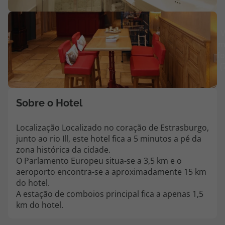
Agências
V
m
Contactos
fo
(
Apoio ao cliente em Portugal
218 925 471
Custo de uma chamada para a rede fixa nacional.
Sobre o Hotel
Apoio ao cliente no Estrangeiro
218 925 471
Localização Localizado no coração de Estrasburgo,
junto ao rio Ill, este hotel fica a 5 minutos a pé da
Custo de uma chamada para a rede fixa nacional.
zona histórica da cidade.
A sua agência de viagens Top Atlântico tem a preocupação de estar
O Parlamento Europeu situa-se a 3,5 km e o
sempre mais perto de si, para maior comodidade e total facilidade
aeroporto encontra-se a aproximadamente 15 km
na marcação das suas viagens, tem ainda ao seu dispor o nosso call
do hotel.
center a funcionar todos os dias úteis das 10:00 às 20:00 e Sábado
A estação de comboios principal fica a apenas 1,5
das 10:00 às 14:00.
km do hotel.