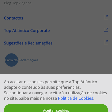
Blog TopViagens
Contactos
Top Atlântico Corporate
Sugestões e Reclamações
Ao aceitar os cookies permite que a Top Atlântico
adapte o conteúdo às suas preferências.
Se continuar a navegar aceitará a utilização de cookies
2026 © Todos os direitos reservados:
Top Atlântico, Viagens e Turismo
no site. Saiba mais na nossa
Política de Cookies
.
S.A. – RNAVT 1833
Aceitar cookies