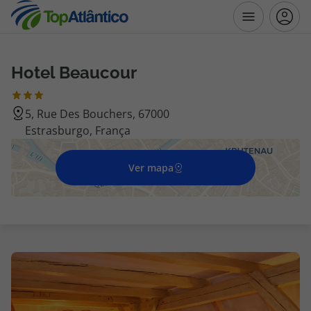
Hotel Beaucour
Destinos
5, Rue Des Bouchers, 67000
Voos
Estrasburgo, França
Hotéis
Ver mapa
Voos + Hotel
Pacotes de Férias
Disneyland ® Paris
Escapadinhas