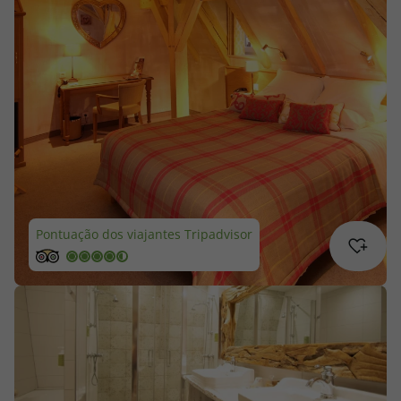
Cruzeiros
Promoções
Especialistas
Cheque Viagem
Rede de Lojas
Pontuação dos viajantes Tripadvisor
Blog TopViagens
Área de Cliente