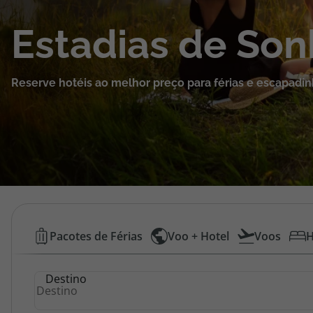
Cruzeiros
Estadias de So
Promoções
Reserve hotéis ao melhor preço para férias e escapadin
Especialistas
Cheque Viagem
Rede de Lojas
Blog TopViagens
Hotéis
Pacotes de Férias
Voo + Hotel
Voos
H
Baratos
Área de Cliente
Destino
|