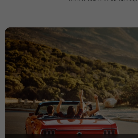
topatlantico@topatlantico.com