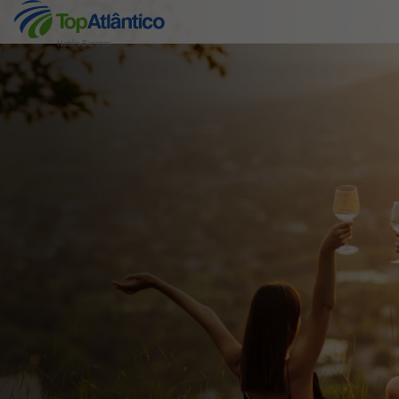
Hotéis Baratos
Destinos
Voos
Hotéis
Voos + Hotel
Pacotes de Férias
Disneyland ® Paris
Escapadinhas