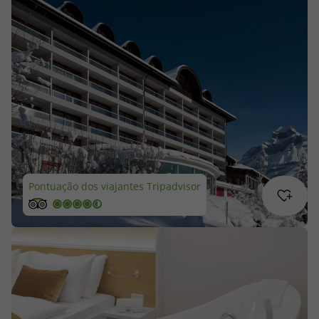
Cruzeiros
Promoções
Especialistas
Cheque Viagem
Rede de Lojas
Pontuação dos viajantes Tripadvisor
Blog TopViagens
Área de Cliente