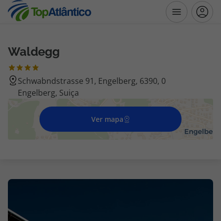
Waldegg
Destinos
Schwabndstrasse 91, Engelberg, 6390, 0
Voos
Engelberg, Suiça
Hotéis
Ver mapa
Voos + Hotel
Pacotes de Férias
Disneyland ® Paris
Escapadinhas