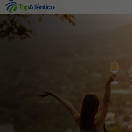
Hotéis Baratos
Destinos
Voos
Hotéis
Voos + Hotel
Pacotes de Férias
Disneyland ® Paris
Escapadinhas