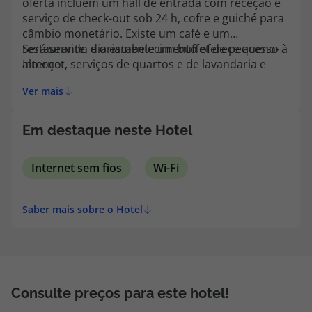
oferta incluem um hall de entrada com receção e
topatlantico@topatlantico.com
serviço de check-out sob 24 h, cofre e guiché para
câmbio monetário. Existe um café e um
restaurante, e o estabelecimento oferece acesso à
Será servido diariamente um buffet de pequeno-
Internet, serviços de quartos e de lavandaria e
almoço.
estacionamento.
Ver mais
Em destaque neste Hotel
Internet sem fios
Wi-Fi
Saber mais sobre o Hotel
Consulte preços para este hotel!