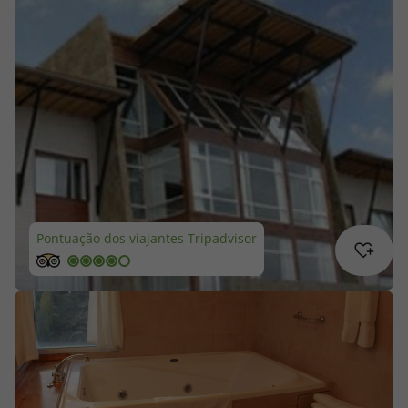
Cruzeiros
Promoções
Especialistas
Cheque Viagem
Rede de Lojas
Pontuação dos viajantes Tripadvisor
Blog TopViagens
Área de Cliente