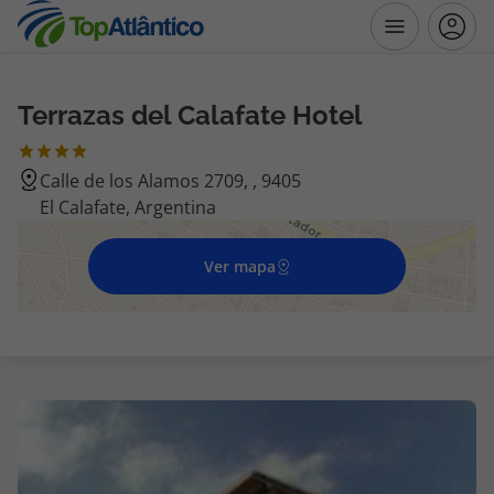
Terrazas del Calafate Hotel
Destinos
Calle de los Alamos 2709, , 9405
Voos
El Calafate, Argentina
Hotéis
Ver mapa
Voos + Hotel
Pacotes de Férias
Disneyland ® Paris
Escapadinhas