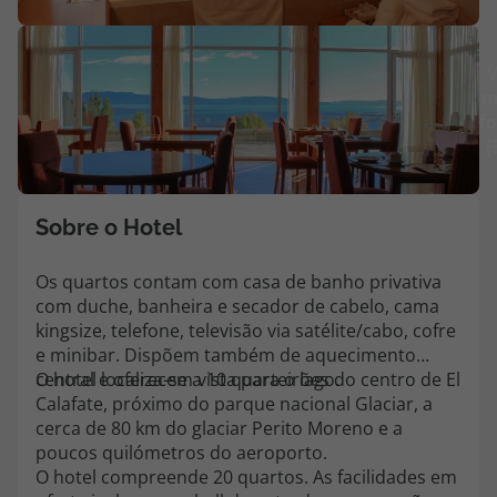
Agências
V
m
Contactos
fo
(
Apoio ao cliente em Portugal
218 925 471
Custo de uma chamada para a rede fixa nacional.
Sobre o Hotel
Apoio ao cliente no Estrangeiro
218 925 471
Os quartos contam com casa de banho privativa
com duche, banheira e secador de cabelo, cama
Custo de uma chamada para a rede fixa nacional.
kingsize, telefone, televisão via satélite/cabo, cofre
A sua agência de viagens Top Atlântico tem a preocupação de estar
e minibar. Dispõem também de aquecimento
sempre mais perto de si, para maior comodidade e total facilidade
central e oferecem vista para o lago.
O hotel localiza-se a 10 quarteirões do centro de El
na marcação das suas viagens, tem ainda ao seu dispor o nosso call
Calafate, próximo do parque nacional Glaciar, a
center a funcionar todos os dias úteis das 10:00 às 20:00 e Sábado
cerca de 80 km do glaciar Perito Moreno e a
das 10:00 às 14:00.
poucos quilómetros do aeroporto.
O hotel compreende 20 quartos. As facilidades em