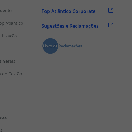
quentes
Top Atlântico Corporate
p Atlântico
Sugestões e Reclamações
tilização
s Gerais
a de Gestão
osco
ns