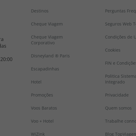
Destinos
Perguntas Fre
Cheque Viagem
Seguros Web To
Cheque Viagem
Condições de U
ra
Corporativo
das
Cookies
Disneyland ® Paris
 20:00
FIN e Condiçõe
Escapadinhas
Politica Sistem
Hotel
Integrado
Promoções
Privacidade
Voos Baratos
Quem somos
Voo + Hotel
Trabalhe conn
WiZink
Blog TopViage