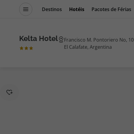
Destinos
Hotéis
Pacotes de Férias
Promoções
Blog TopViagens
Kelta Hotel
Francisco M. Pontoriero No, 10
El Calafate, Argentina
Destinos
Escapadi
Voos
Cruzeiros
Hotéis
Promoçõe
Voos + Hotel
Especialis