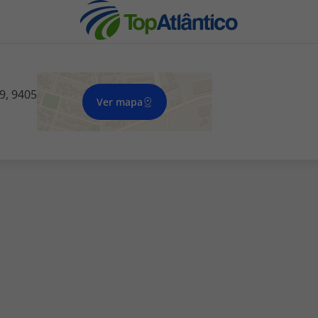
9, 9405
Ver mapa
nhas
s
tas