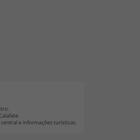
218 925 471
A sua agência de viagens Top Atlântico tem a preocupação de
estar sempre mais perto de si, para maior comodidade e total
facilidade na marcação das suas viagens, tem ainda ao seu
dispor o nosso call center a funcionar todos os dias úteis das
10:00 às 20:00 e Sábado das 10:00 às 14:00.
tro.
Calafate.
entral e informações turísticas.