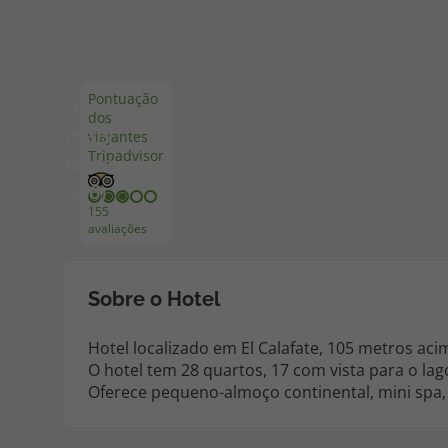
Pacotes de Férias
Cheque V
Pontuação
Ver
dos
Disneyland ® Paris
Blog TopV
mais
viajantes
Tripadvisor
fotos
(36)
155
avaliações
Sobre o Hotel
Hotel localizado em El Calafate, 105 metros aci
O hotel tem 28 quartos, 17 com vista para o lag
Oferece pequeno-almoço continental, mini spa, 