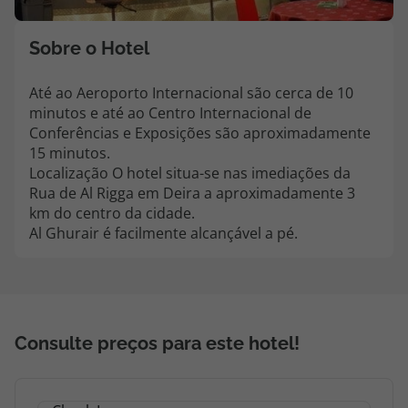
Agências
Sobre o Hotel
Contactos
Até ao Aeroporto Internacional são cerca de 10
minutos e até ao Centro Internacional de
Apoio ao cliente em Portugal
Conferências e Exposições são aproximadamente
218 925 471
15 minutos.
Localização O hotel situa-se nas imediações da
Custo de uma chamada para a rede fixa nacional.
Rua de Al Rigga em Deira a aproximadamente 3
Apoio ao cliente no Estrangeiro
km do centro da cidade.
218 925 471
Al Ghurair é facilmente alcançável a pé.
Custo de uma chamada para a rede fixa nacional.
A sua agência de viagens Top Atlântico tem a preocupação de estar
sempre mais perto de si, para maior comodidade e total facilidade
na marcação das suas viagens, tem ainda ao seu dispor o nosso call
center a funcionar todos os dias úteis das 10:00 às 20:00 e Sábado
Consulte preços para este hotel!
das 10:00 às 14:00.