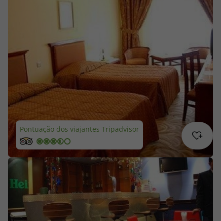
Cruzeiros
Promoções
Especialistas
Cheque Viagem
Rede de Lojas
Pontuação dos viajantes Tripadvisor
Blog TopViagens
Área de Cliente