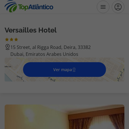
Versailles Hotel
Destinos
15 Street, al Rigga Road, Deira, 33382
Voos
Dubai, Emiratos Arabes Unidos
Hotéis
Ver mapa
Voos + Hotel
Pacotes de Férias
Disneyland ® Paris
Escapadinhas