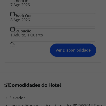
Check In
topatlantico@topatlantico.com
Check Out
Ocupação
Ver Disponibilidade
Comodidades do Hotel
Elevador
Imposto Municipal - A partir de dia: 30/03/2014 Taxa