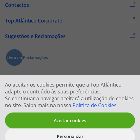
Contactos
Top Atlântico Corporate
Sugestões e Reclamações
Ao aceitar os cookies permite que a Top Atlântico
adapte o conteúdo às suas preferências.
Se continuar a navegar aceitará a utilização de cookies
2026 © Todos os direitos reservados:
Top Atlântico, Viagens e Turismo
no site. Saiba mais na nossa
Política de Cookies
.
S.A. – RNAVT 1833
Aceitar cookies
Personalizar