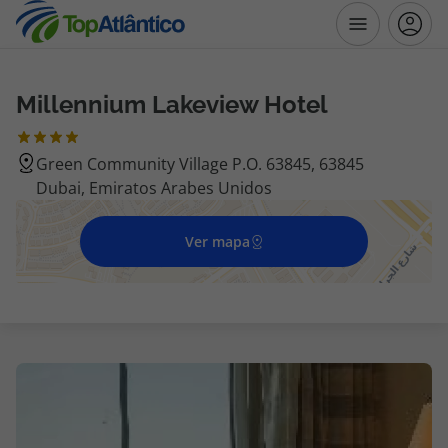
Millennium Lakeview Hotel
Destinos
Green Community Village P.O. 63845, 63845
Voos
Dubai, Emiratos Arabes Unidos
Hotéis
Ver mapa
Voos + Hotel
Pacotes de Férias
Disneyland ® Paris
Escapadinhas