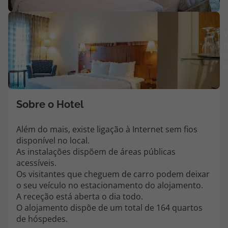
Agências
V
m
Contactos
fo
(
Apoio ao cliente em Portugal
218 925 471
Custo de uma chamada para a rede fixa nacional.
Sobre o Hotel
Apoio ao cliente no Estrangeiro
218 925 471
Além do mais, existe ligação à Internet sem fios
disponível no local.
Custo de uma chamada para a rede fixa nacional.
As instalações dispõem de áreas públicas
A sua agência de viagens Top Atlântico tem a preocupação de estar
acessíveis.
sempre mais perto de si, para maior comodidade e total facilidade
Os visitantes que cheguem de carro podem deixar
na marcação das suas viagens, tem ainda ao seu dispor o nosso call
o seu veículo no estacionamento do alojamento.
center a funcionar todos os dias úteis das 10:00 às 20:00 e Sábado
A receção está aberta o dia todo.
das 10:00 às 14:00.
O alojamento dispõe de um total de 164 quartos
de hóspedes.