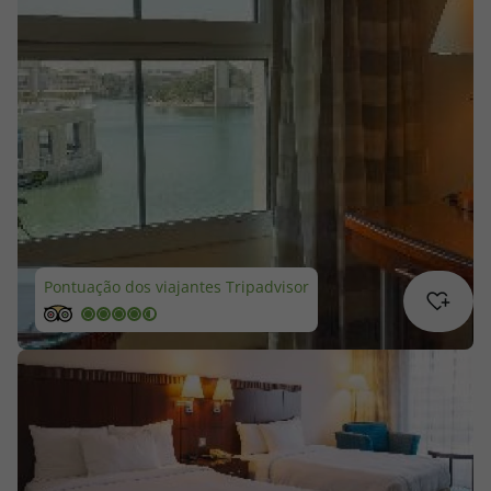
Cruzeiros
Promoções
Especialistas
Cheque Viagem
Rede de Lojas
Pontuação dos viajantes Tripadvisor
Blog TopViagens
Área de Cliente