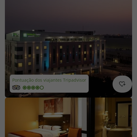
Cruzeiros
Promoções
Especialistas
Cheque Viagem
Rede de Lojas
Pontuação dos viajantes Tripadvisor
Blog TopViagens
Área de Cliente