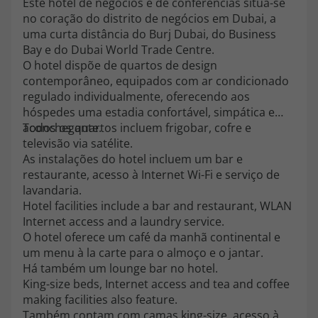
Este hotel de negócios e de conferências situa-se
topatlantico@topatlantico.com
no coração do distrito de negócios em Dubai, a
uma curta distância do Burj Dubai, do Business
Bay e do Dubai World Trade Centre.
O hotel dispõe de quartos de design
contemporâneo, equipados com ar condicionado
regulado individualmente, oferecendo aos
hóspedes uma estadia confortável, simpática e
aconchegante.
Todos os quartos incluem frigobar, cofre e
televisão via satélite.
As instalações do hotel incluem um bar e
restaurante, acesso à Internet Wi-Fi e serviço de
lavandaria.
Hotel facilities include a bar and restaurant, WLAN
Internet access and a laundry service.
O hotel oferece um café da manhã continental e
um menu à la carte para o almoço e o jantar.
Há também um lounge bar no hotel.
King-size beds, Internet access and tea and coffee
making facilities also feature.
Também contam com camas king-size, acesso à