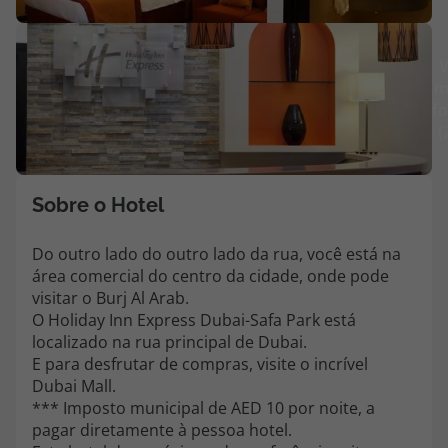
Agências
V
m
Contactos
fo
(
Apoio ao cliente em Portugal
218 925 471
Custo de uma chamada para a rede fixa nacional.
Sobre o Hotel
Apoio ao cliente no Estrangeiro
218 925 471
Do outro lado do outro lado da rua, você está na
área comercial do centro da cidade, onde pode
Custo de uma chamada para a rede fixa nacional.
visitar o Burj Al Arab.
A sua agência de viagens Top Atlântico tem a preocupação de estar
O Holiday Inn Express Dubai-Safa Park está
sempre mais perto de si, para maior comodidade e total facilidade
localizado na rua principal de Dubai.
na marcação das suas viagens, tem ainda ao seu dispor o nosso call
E para desfrutar de compras, visite o incrível
center a funcionar todos os dias úteis das 10:00 às 20:00 e Sábado
Dubai Mall.
das 10:00 às 14:00.
*** Imposto municipal de AED 10 por noite, a
pagar diretamente à pessoa hotel.