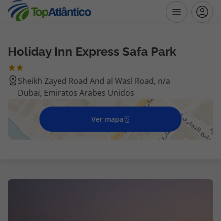
Holiday Inn Express Safa Park
Destinos
Sheikh Zayed Road And al Wasl Road, n/a
Voos
Dubai, Emiratos Arabes Unidos
Hotéis
Ver mapa
Voos + Hotel
Pacotes de Férias
Disneyland ® Paris
Escapadinhas