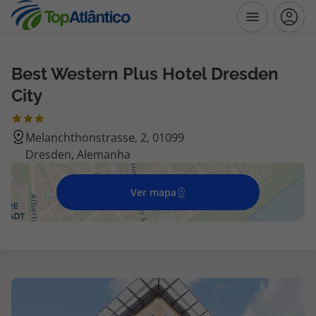
Best Western Plus Hotel Dresden
Destinos
City
Voos
Melanchthonstrasse, 2, 01099
Dresden, Alemanha
Hotéis
Voos + Hotel
Ver mapa
Pacotes de Férias
Disneyland ® Paris
Escapadinhas