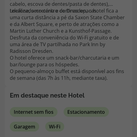
topatlantico@topatlantico.com
cabelo, escova de dentes/pasta de dentes),
telefone, secretária e cortinas opacas.
Localizado no centro de Dresden, o hotel fica a
uma curta distância a pé da Saxon State Chamber
e da Albert Square, e perto de atrações como a
Martin Luther Church e a Kunsthof-Passage.
Desfruta da conveniência do Wi-Fi gratuito e de
uma área de TV partilhada no Park Inn by
Radisson Dresden.
O hotel oferece um snack-bar/charcutaria e um
bar/lounge para os hóspedes.
O pequeno-almoço buffet está disponível aos fins
de semana (das 7h às 11h, mediante taxa).
Em destaque neste Hotel
Internet sem fios
Estacionamento
Garagem
Wi-Fi