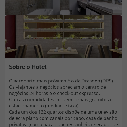
Agências
V
Contactos
m
Apoio ao cliente em Portugal
fo
(
218 925 471
Custo de uma chamada para a rede fixa nacional.
Apoio ao cliente no Estrangeiro
Sobre o Hotel
218 925 471
Custo de uma chamada para a rede fixa nacional.
O aeroporto mais próximo é o de Dresden (DRS).
Os viajantes a negócios apreciam o centro de
A sua agência de viagens Top Atlântico tem a preocupação de estar
negócios 24 horas e o check-out expresso.
sempre mais perto de si, para maior comodidade e total facilidade
Outras comodidades incluem jornais gratuitos e
na marcação das suas viagens, tem ainda ao seu dispor o nosso call
center a funcionar todos os dias úteis das 10:00 às 20:00 e Sábado
estacionamento (mediante taxa).
das 10:00 às 14:00.
Cada um dos 132 quartos dispõe de uma televisão
de ecrã plano com canais por cabo, casa de banho
privativa (combinação duche/banheira, secador de