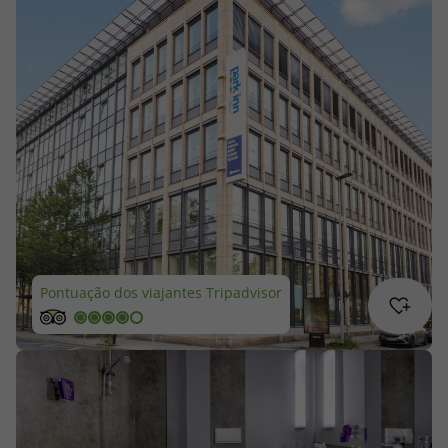
Cruzeiros
Promoções
Especialistas
Cheque Viagem
Rede de Lojas
Blog TopViagens
Pontuação dos viajantes Tripadvisor
Área de Cliente