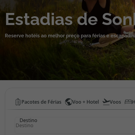
Cruzeiros
Estadias de So
Promoções
Reserve hotéis ao melhor preço para férias e escapadin
Especialistas
Cheque Viagem
Rede de Lojas
Blog TopViagens
Hotéis
Pacotes de Férias
Voo + Hotel
Voos
H
Baratos
Área de Cliente
Destino
|