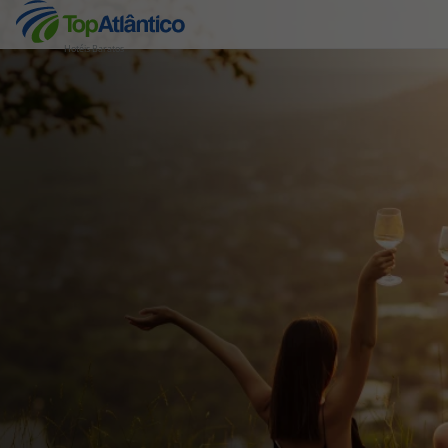
Hotéis Baratos
Destinos
Voos
Hotéis
Voos + Hotel
Pacotes de Férias
Disneyland ® Paris
Escapadinhas