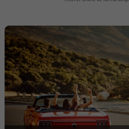
topatlantico@topatlantico.com