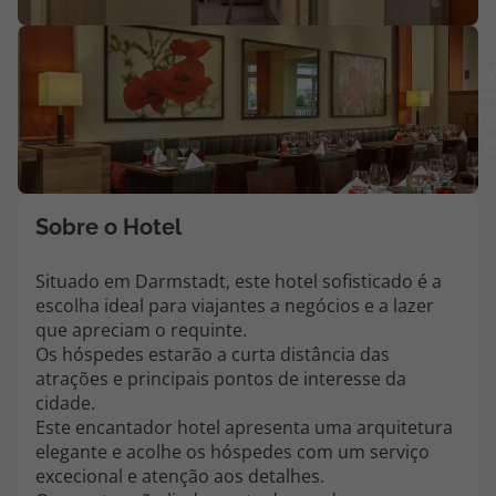
Agências
V
m
Contactos
fo
(
Apoio ao cliente em Portugal
218 925 471
Custo de uma chamada para a rede fixa nacional.
Sobre o Hotel
Apoio ao cliente no Estrangeiro
218 925 471
Situado em Darmstadt, este hotel sofisticado é a
escolha ideal para viajantes a negócios e a lazer
Custo de uma chamada para a rede fixa nacional.
que apreciam o requinte.
A sua agência de viagens Top Atlântico tem a preocupação de estar
Os hóspedes estarão a curta distância das
sempre mais perto de si, para maior comodidade e total facilidade
atrações e principais pontos de interesse da
na marcação das suas viagens, tem ainda ao seu dispor o nosso call
cidade.
center a funcionar todos os dias úteis das 10:00 às 20:00 e Sábado
Este encantador hotel apresenta uma arquitetura
das 10:00 às 14:00.
elegante e acolhe os hóspedes com um serviço
excecional e atenção aos detalhes.