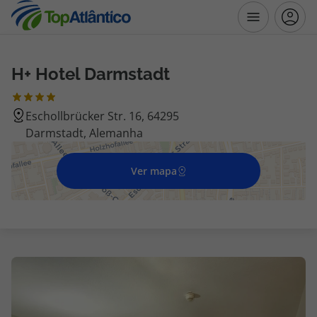
H+ Hotel Darmstadt
Destinos
Eschollbrücker Str. 16, 64295
Voos
Darmstadt, Alemanha
Hotéis
Ver mapa
Voos + Hotel
Pacotes de Férias
Disneyland ® Paris
Escapadinhas