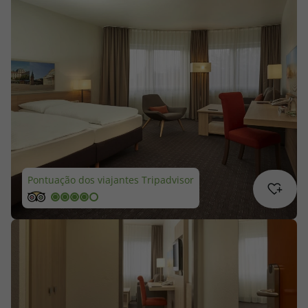
Cruzeiros
Promoções
Especialistas
Cheque Viagem
Rede de Lojas
Pontuação dos viajantes Tripadvisor
Blog TopViagens
Área de Cliente