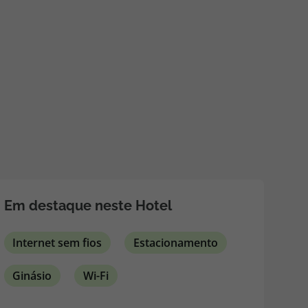
218 925 471
A sua agência de viagens Top Atlântico tem a preocupação de
estar sempre mais perto de si, para maior comodidade e total
facilidade na marcação das suas viagens, tem ainda ao seu
dispor o nosso call center a funcionar todos os dias úteis das
10:00 às 20:00 e Sábado das 10:00 às 14:00.
Em destaque neste Hotel
Internet sem fios
Estacionamento
Ginásio
Wi-Fi