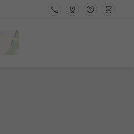
Área de Cliente
Agências
Contactos
Apoio ao cliente em Portugal
218 925 471
Apoio ao cliente no Estrangeiro