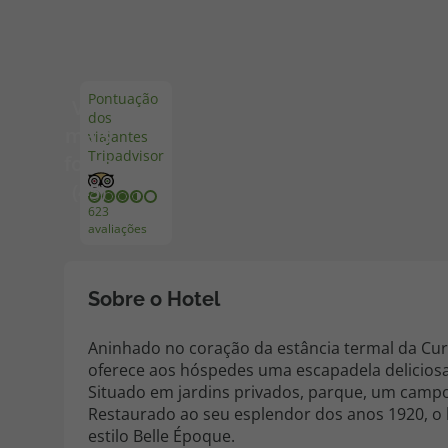
Pacotes de Férias
Cheque V
Pontuação
Ver
dos
Disneyland ® Paris
Blog TopV
mais
viajantes
Tripadvisor
fotos
(45)
623
avaliações
Sobre o Hotel
Aninhado no coração da estância termal da Curia
oferece aos hóspedes uma escapadela deliciosa
Situado em jardins privados, parque, um campo d
Restaurado ao seu esplendor dos anos 1920, o
estilo Belle Époque.