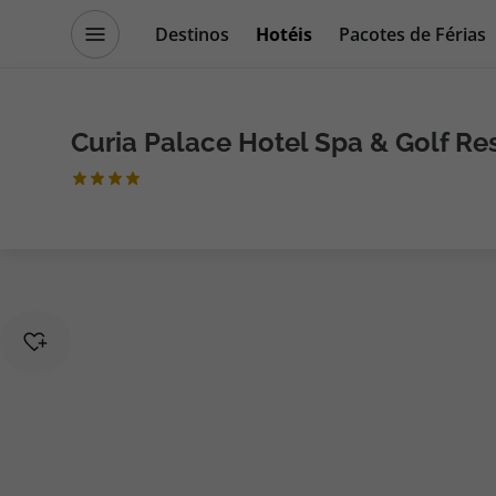
Destinos
Hotéis
Pacotes de Férias
Promoções
Blog TopViagens
Curia Palace Hotel Spa & Golf Re
Destinos
Escapadi
Voos
Cruzeiros
Hotéis
Promoçõe
Voos + Hotel
Especialis