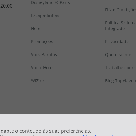
Disneyland ® Paris
 20:00
FIN e Condiçõe
Escapadinhas
Politica Sistem
Hotel
Integrado
Promoções
Privacidade
Voos Baratos
Quem somos
Voo + Hotel
Trabalhe conn
WiZink
Blog TopViage
 © Todos os direitos reservados:
Top Atlântico, Viagens e Turismo S.A. – RNAVT
 adapte o conteúdo às suas preferências.