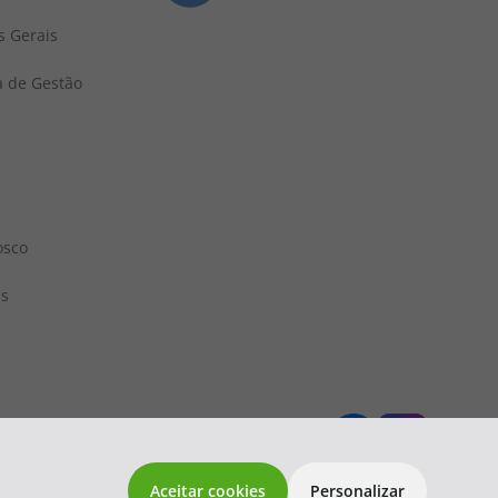
s Gerais
a de Gestão
osco
ns
 1833
topatlantico@topatlantico.com
Aceitar cookies
Personalizar