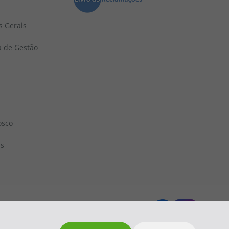
s Gerais
a de Gestão
osco
ns
 1833
topatlantico@topatlantico.com