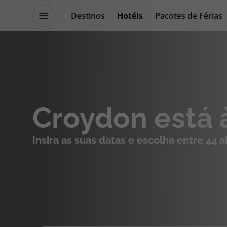
Destinos
Hotéis
Pacotes de Férias
Promoções
Blog TopViagens
Destinos
Escapadi
Croydon está 
Voos
Cruzeiros
Insira as suas datas e escolha entre 44 
Hotéis
Promoçõe
Voos + Hotel
Especialis