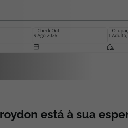
iagem
Check Out
Ocupa
iagens
roydon está à sua espe