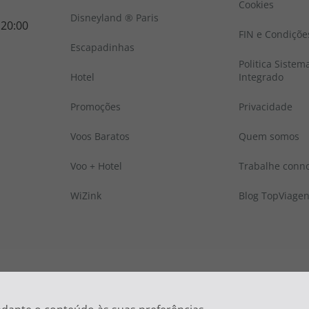
Cookies
Disneyland ® Paris
 20:00
FIN e Condiçõe
Escapadinhas
Politica Sistem
Hotel
Integrado
Promoções
Privacidade
Voos Baratos
Quem somos
Voo + Hotel
Trabalhe conn
WiZink
Blog TopViage
 © Todos os direitos reservados:
Top Atlântico, Viagens e Turismo S.A. – RNAVT