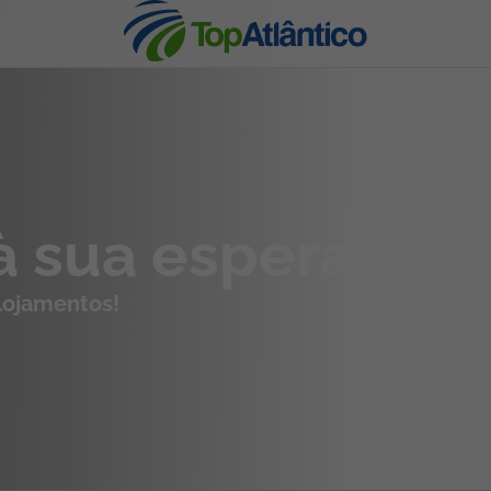
nhas
à sua espera
alojamentos!
s
tas