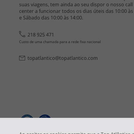
suas viagens, tem ainda ao seu dispor o nosso call
center a funcionar todos os dias úteis das 10:00 às
e Sábado das 10:00 às 14:00.
218 925 471
Custo de uma chamada para a rede fixa nacional
topatlantico@topatlantico.com
2026