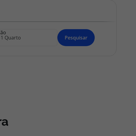
218 925 471
A sua agência de viagens Top Atlântico tem a preocupação de
estar sempre mais perto de si, para maior comodidade e total
facilidade na marcação das suas viagens, tem ainda ao seu
ção
dispor o nosso call center a funcionar todos os dias úteis das
Pesquisar
10:00 às 20:00 e Sábado das 10:00 às 14:00.
ra