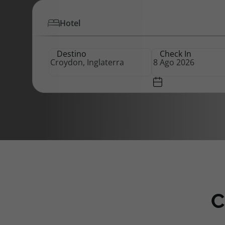
Hotel
Pacotes de Férias
Cheque V
Destino
Check In
Disneyland ® Paris
Blog TopV
C