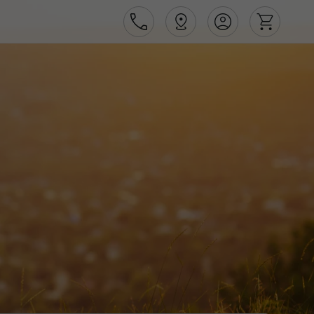
Área de Cliente
Agências
Contactos
Apoio ao cliente em Portugal
218 925 471
Apoio ao cliente no Estrangeiro