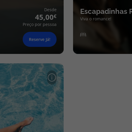
Desde
Escapadinhas 
45,00
Viva o romance!
Preço por pessoa
Reserve Já!