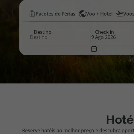
Hotéis
Pacotes de Férias
Voo + Hotel
Voo
Pacotes de Férias
Cheque V
Baratos
Destino
Check In
|
Disneyland ® Paris
Blog TopV
Top
Atlântico
Hoté
Reserve hotéis ao melhor preço e descubra opor