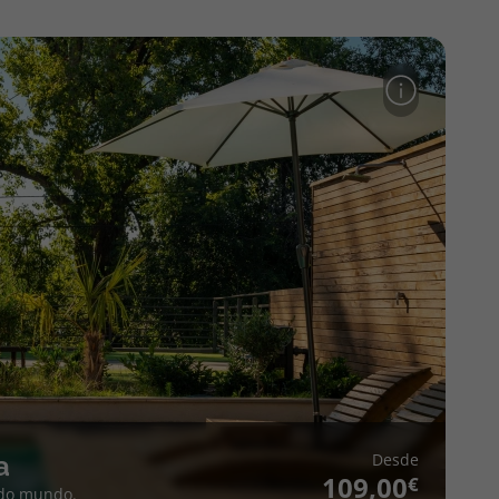
Desde
a
109,00
 do mundo.