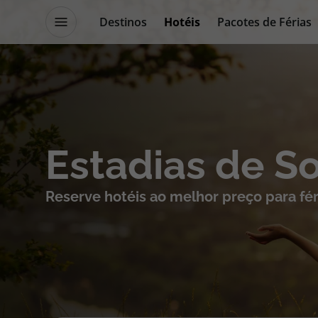
Destinos
Hotéis
Pacotes de Férias
Promoções
Blog TopViagens
Destinos
Escapadi
Estadias de S
Voos
Cruzeiros
Reserve hotéis ao melhor preço para fér
Hotéis
Promoçõe
Voos + Hotel
Especialis