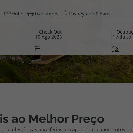
s
Hotel
Transferes
Disneyland® Paris
iagem
Check Out
Ocupa
iagens
is ao Melhor Preço
tunidades únicas para férias, escapadinhas e momentos de