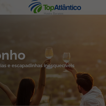
Hotéis Baratos
nhas
onho
ias e escapadinhas inesquecíveis
s
tas