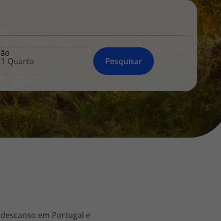
218 925 471
A sua agência de viagens Top Atlântico tem a preocupação de
estar sempre mais perto de si, para maior comodidade e total
facilidade na marcação das suas viagens, tem ainda ao seu
ção
dispor o nosso call center a funcionar todos os dias úteis das
Pesquisar
10:00 às 20:00 e Sábado das 10:00 às 14:00.
 descanso em Portugal e