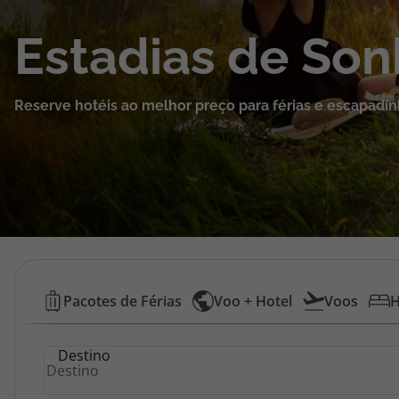
Cruzeiros
Estadias de So
Promoções
Reserve hotéis ao melhor preço para férias e escapadin
Especialistas
Cheque Viagem
Rede de Lojas
Blog TopViagens
Hotéis
Pacotes de Férias
Voo + Hotel
Voos
H
Baratos
Área de Cliente
Destino
|