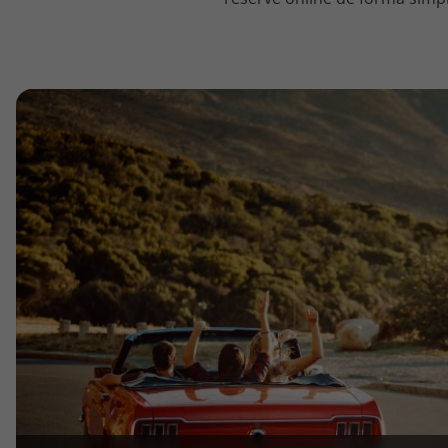
topatlantico@topatlantico.com