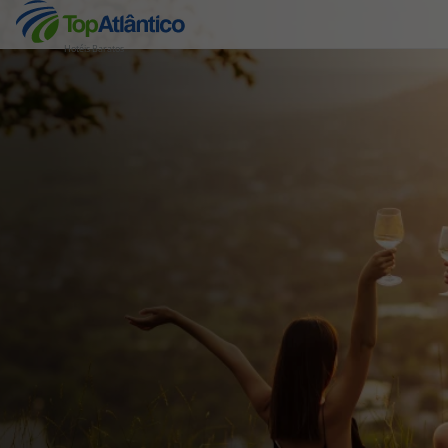
Hotéis Baratos
Destinos
Voos
Hotéis
Voos + Hotel
Pacotes de Férias
Disneyland ® Paris
Escapadinhas