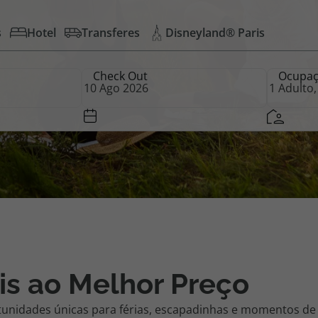
s
Hotel
Transferes
Disneyland® Paris
iagem
Check Out
Ocupa
iagens
is ao Melhor Preço
tunidades únicas para férias, escapadinhas e momentos de