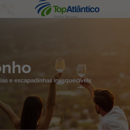
Hotéis Baratos
nhas
onho
ias e escapadinhas inesquecíveis
s
tas