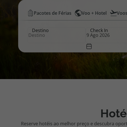
Hotéis
Pacotes de Férias
Voo + Hotel
Voo
Pacotes de Férias
Cheque V
Baratos
Destino
Check In
|
Disneyland ® Paris
Blog TopV
Top
Atlântico
Hoté
Reserve hotéis ao melhor preço e descubra opor