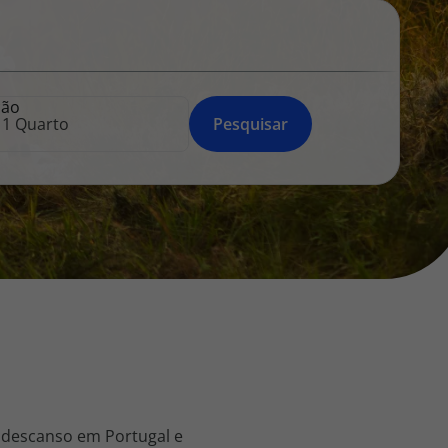
218 925 471
A sua agência de viagens Top Atlântico tem a preocupação de
estar sempre mais perto de si, para maior comodidade e total
facilidade na marcação das suas viagens, tem ainda ao seu
ção
dispor o nosso call center a funcionar todos os dias úteis das
Pesquisar
10:00 às 20:00 e Sábado das 10:00 às 14:00.
 descanso em Portugal e