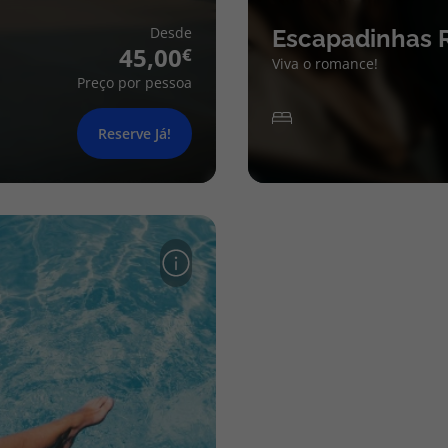
Desde
Escapadinhas 
45,00
Viva o romance!
Preço por pessoa
Reserve Já!