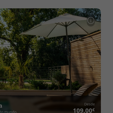
Desde
a
109,00
 do mundo.