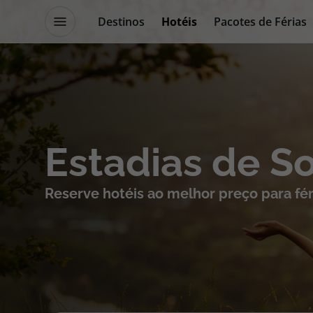
Destinos
Hotéis
Pacotes de Férias
Promoções
Blog TopViagens
Destinos
Escapadi
Estadias de S
Voos
Cruzeiros
Reserve hotéis ao melhor preço para fér
Hotéis
Promoçõe
Voos + Hotel
Especialis