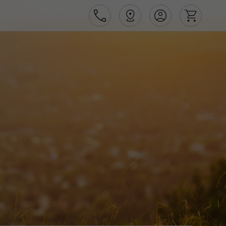
Área de Cliente
Agências
Contactos
Apoio ao cliente em Portugal
218 925 471
Apoio ao cliente no Estrangeiro