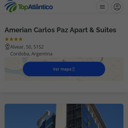
Amerian Carlos Paz Apart & Suites
Destinos
Alvear, 50, 5152
Voos
Cordoba, Argentina
Hotéis
Ver mapa
Voos + Hotel
Pacotes de Férias
Disneyland ® Paris
Escapadinhas