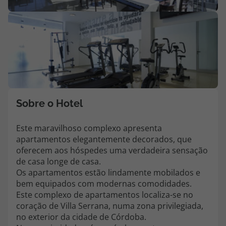
Agências
Contactos
Apoio ao cliente em Portugal
218 925 471
Custo de uma chamada para a rede fixa nacional.
Sobre o Hotel
Apoio ao cliente no Estrangeiro
218 925 471
Este maravilhoso complexo apresenta
apartamentos elegantemente decorados, que
Custo de uma chamada para a rede fixa nacional.
oferecem aos hóspedes uma verdadeira sensação
A sua agência de viagens Top Atlântico tem a preocupação de estar
de casa longe de casa.
sempre mais perto de si, para maior comodidade e total facilidade
Os apartamentos estão lindamente mobilados e
na marcação das suas viagens, tem ainda ao seu dispor o nosso call
bem equipados com modernas comodidades.
center a funcionar todos os dias úteis das 10:00 às 20:00 e Sábado
Este complexo de apartamentos localiza-se no
das 10:00 às 14:00.
coração de Villa Serrana, numa zona privilegiada,
no exterior da cidade de Córdoba.