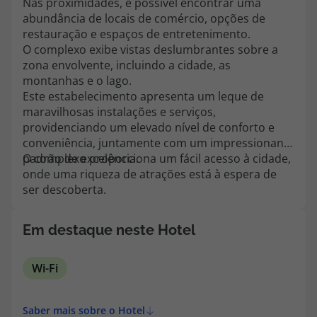
Nas proximidades, é possível encontrar uma
topatlantico@topatlantico.com
abundância de locais de comércio, opções de
restauração e espaços de entretenimento.
O complexo exibe vistas deslumbrantes sobre a
zona envolvente, incluindo a cidade, as
montanhas e o lago.
Este estabelecimento apresenta um leque de
maravilhosas instalações e serviços,
providenciando um elevado nível de conforto e
conveniência, juntamente com um impressionante
padrão de excelência.
O complexo proporciona um fácil acesso à cidade,
onde uma riqueza de atrações está à espera de
ser descoberta.
Em destaque neste Hotel
Wi-Fi
Saber mais sobre o Hotel