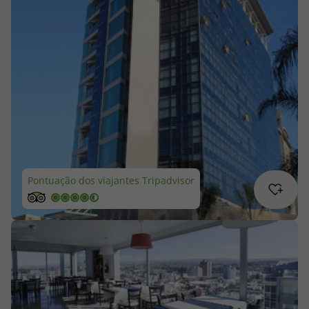
Cruzeiros
Promoções
Especialistas
Cheque Viagem
Rede de Lojas
Pontuação dos viajantes Tripadvisor
Blog TopViagens
Área de Cliente