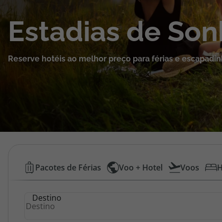
Cruzeiros
Estadias de So
Promoções
Reserve hotéis ao melhor preço para férias e escapadin
Especialistas
Cheque Viagem
Rede de Lojas
Blog TopViagens
Hotéis
Pacotes de Férias
Voo + Hotel
Voos
H
Baratos
Área de Cliente
Destino
|