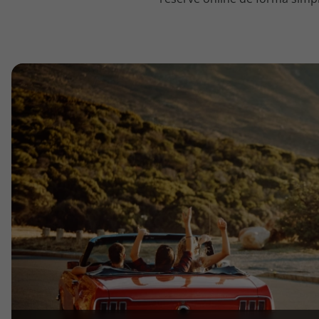
topatlantico@topatlantico.com