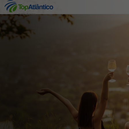
Hotéis Baratos
Destinos
Voos
Hotéis
Voos + Hotel
Pacotes de Férias
Disneyland ® Paris
Escapadinhas